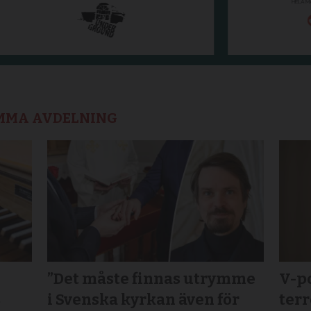
AMMA AVDELNING
”Det måste finnas utrymme
V-po
s
i Svenska kyrkan även för
terr