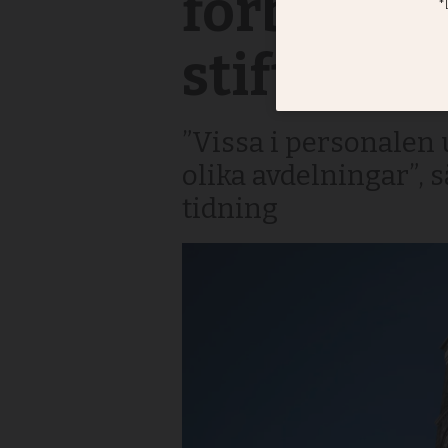
förbättra
stiftskans
”Vissa i personalen 
olika avdelningar”, s
tidning