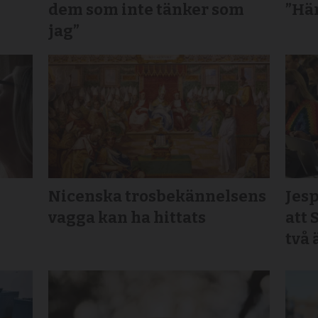
dem som inte tänker som
”Här
jag”
Nicenska trosbekännelsens
Jesp
vagga kan ha hittats
att 
två