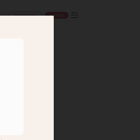
Prenumerera
Logga in
ns
ska