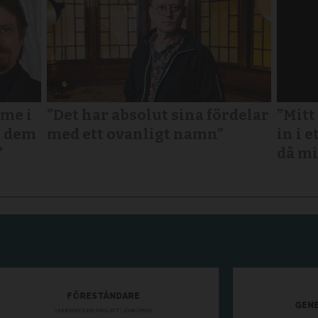
mme i
”Det har absolut sina fördelar
”Mitt
r dem
med ett ovanligt namn”
in i e
”
då mi