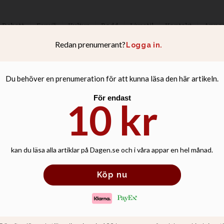
Debatt
Familj
Kultur
Podd
Livsstil
Kontakt
Anno
blemen: Konsult 