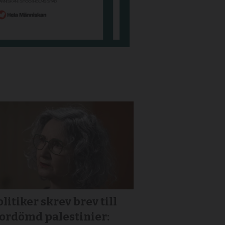
litiker skrev brev till
or­dömd palestinier: