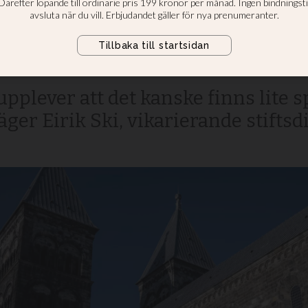
 arbetsmiljön på 
li
upplever att det kanske finns lite
äger Eirik Ski, vikarierande stiftsdi