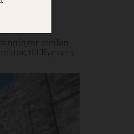
Lunds
 spänningar mellan
rektor, till Kyrkans