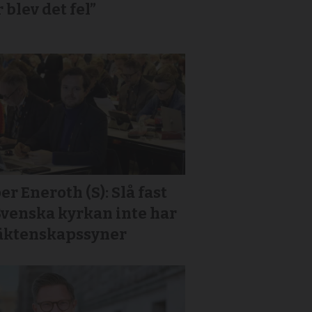
 blev det fel”
er Eneroth (S): Slå fast
Svenska kyrkan inte har
 äktenskapssyner