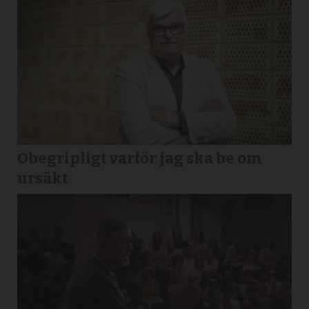
Obegripligt varför jag ska be om
ursäkt