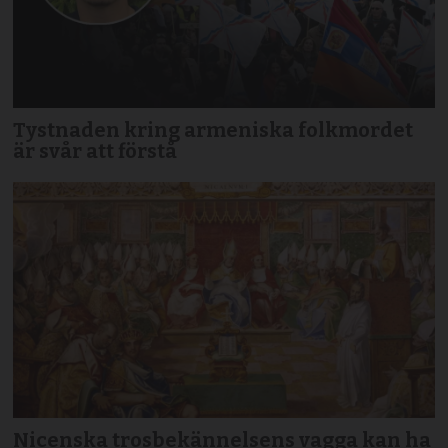
Tystnaden kring armeniska folkmordet
är svår att förstå
Nicenska trosbekännelsens vagga kan ha