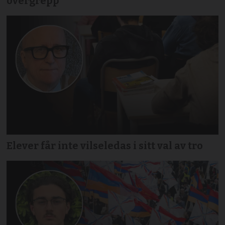
övergrepp
Elever får inte vilseledas i sitt val av tro