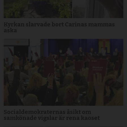
Kyrkan slarvade bort Carinas mammas
aska
Socialdemokraternas åsikt om
samkönade vigslar är rena kaoset