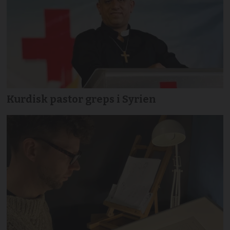
Kurdisk pastor greps i Syrien