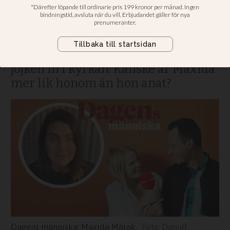
Rapparen och jojkaren Maxida
Märak om hennes stora förebild,
morfar Johan - han som blev den
förste samiske prästen och som tog
jojken in i kyrkan. Kanske är Maxida
mer lik honom än hon anat?
Dagens människa: Maxida Märak.
Daniel