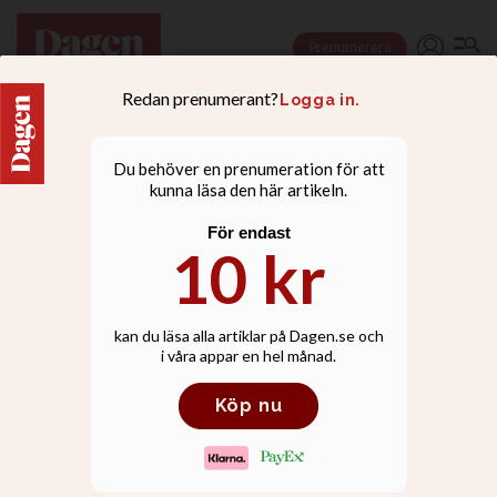
Prenumerera
PODD
Dagens människa:
Maxida Märak