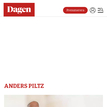
Prenumerera
Anders
piltz
–
Dagen
ANDERS PILTZ