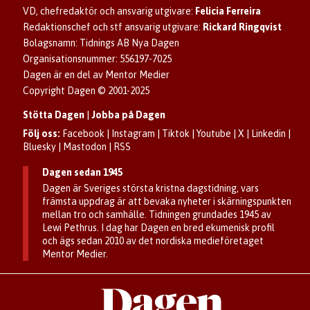
Upphovsrätt och AI
Rubrikannonser
VD, chefredaktör och ansvarig utgivare:
Felicia Ferreira
Dagen som taltidningen
Om Dagen
Familjeannonser
Redaktionschef och stf ansvarig utgivare:
Rickard Ringqvist
Senaste numret av eDagen
Se dödsannonser/minnesrum
Bolagsnamn: Tidnings AB Nya Dagen
Dagens arkiv
Organisationsnummer: 556197-7025
Anmäl störande/felaktig annons
Dagen är en del av Mentor Medier
Copyright Dagen © 2001-2025
Stötta Dagen
|
Jobba på Dagen
Följ oss:
Facebook
|
Instagram
|
Tiktok
|
Youtube
|
X
|
Linkedin
|
Bluesky
|
Mastodon
|
RSS
Dagen sedan 1945
Dagen är Sveriges största kristna dagstidning, vars
främsta uppdrag är att bevaka nyheter i skärningspunkten
mellan tro och samhälle. Tidningen grundades 1945 av
Lewi Pethrus. I dag har Dagen en bred ekumenisk profil
och ägs sedan 2010 av det nordiska medieföretaget
Mentor Medier.