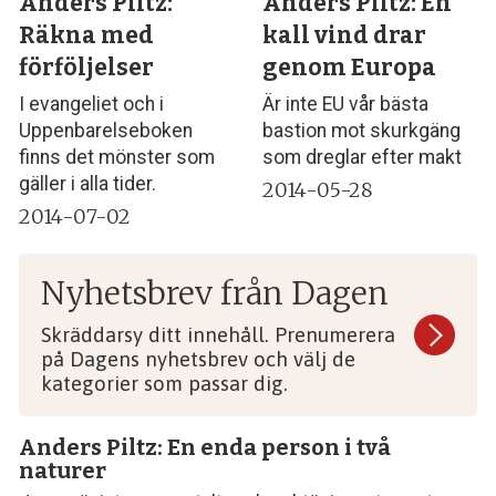
Anders Piltz:
Anders Piltz: En
Räkna med
kall vind drar
förföljelser
genom Europa
I evangeliet och i
Är inte EU vår bästa
Uppenbarelseboken
bastion mot skurkgäng
finns det mönster som
som dreglar efter makt
gäller i alla tider.
2014-05-28
2014-07-02
Nyhetsbrev från Dagen
Skräddarsy ditt innehåll. Prenumerera
på Dagens nyhetsbrev och välj de
kategorier som passar dig.
Anders Piltz: En enda person i två
naturer