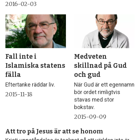
2016-02-03
Fall inte i
Medveten
Islamiska statens
skillnad på Gud
fälla
och gud
Eftertanke räddar liv.
När Gud är ett egennamn
bör ordet rimligtvis
2015-11-18
stavas med stor
bokstav.
2015-09-09
Att tro på Jesus är att se honom