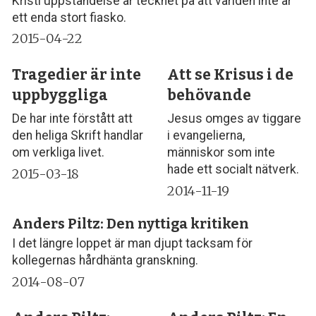
Kristi uppståndelse är tecknet på att världen inte är
ett enda stort fiasko.
2015-04-22
Tragedier är inte
Att se Krisus i de
uppbyggliga
behövande
De har inte förstått att
Jesus omges av tiggare
den heliga Skrift handlar
i evangelierna,
om verkliga livet.
människor som inte
hade ett socialt nätverk.
2015-03-18
2014-11-19
Anders Piltz: Den nyttiga kritiken
I det längre loppet är man djupt tacksam för
kollegernas hårdhänta granskning.
2014-08-07