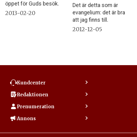
öppet för Guds besök.
Det är detta som är
2013-02-20
evangelium: det är bra
att jag finns till.
2012-12-05
Kundcenter
Kontakta kundcenter
Redaktionen
Min sida
Kontakta redaktionen
Vanliga frågor
Prenumeration
Tipsa Dagen
Integritetspolicy
Bli prenumerant
Vill du debattera i Dagen?
Annons
Användarvillkor
Så skapar du ett konto
Lös korsord och sudoku
Kontakta annons
Om kakor (cookies)
Ladda ner Dagens appar
Dagen förklarar
Annonsera
Hantera kakor (cookies)
Dagens nyhetsbrev