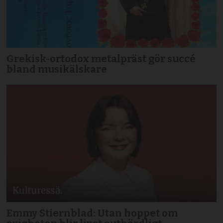
Grekisk-ortodox metalpräst gör succé
bland musikälskare
Emmy Stiernblad: Utan hoppet om