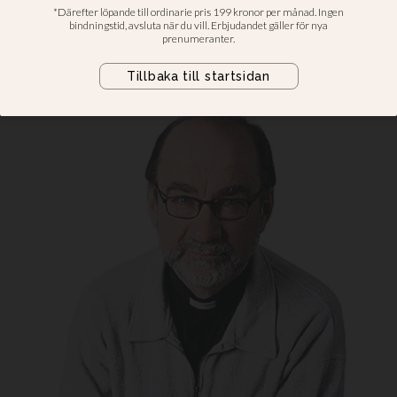
rätt
Man kan alltså tillämpa begreppet
juridisk person på naturen.