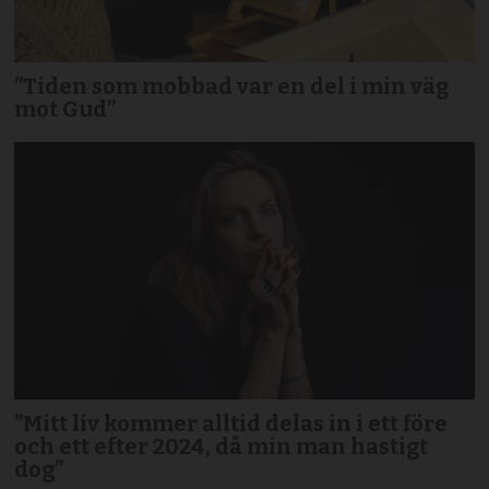
”Tiden som mobbad var en del i min väg
mot Gud”
”Mitt liv kommer alltid delas in i ett före
och ett efter 2024, då min man hastigt
dog”