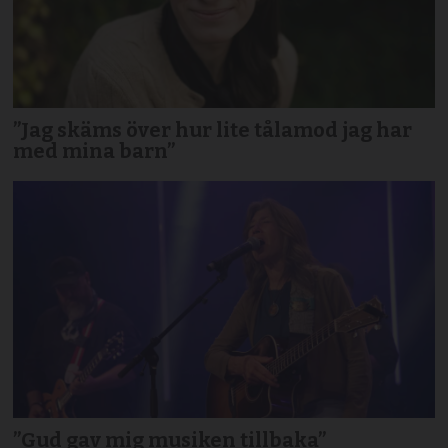
”Jag skäms över hur lite tålamod jag har
med mina barn”
”Gud gav mig musiken tillbaka”