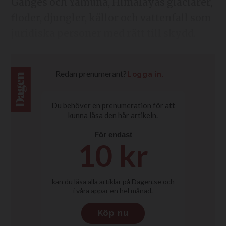
Ganges och Yamuna, Himalayas glaciärer,
floder, djungler, källor och vattenfall som
juridiska personer med rätt till skydd.