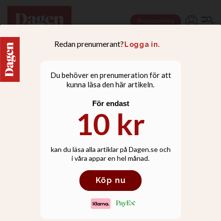
Prenumerera
KRÖNIKOR
Anders Piltz: Det är aldrig
fel att värna naturens