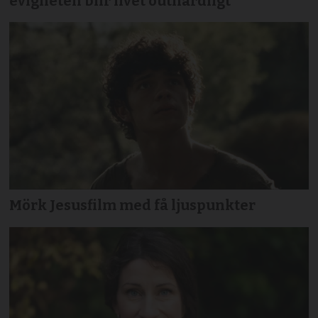
evigheten blir livet outhärdligt
Mörk Jesusfilm med få ljuspunkter