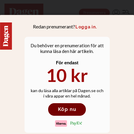
Prenumerera
KRÖNIKOR
Att se Krisus i de
behövande