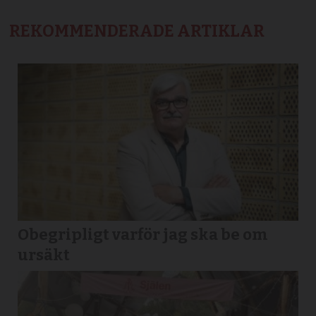
REKOMMENDERADE ARTIKLAR
Obegripligt varför jag ska be om
ursäkt