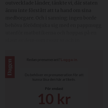
outvecklade länder, tänkte vi, där staten
ännu inte förstått att ta hand om sina
medborgare. Och i sanning: ingen borde
behöva förödmjuka sig med en pappmugg
utanför matbutikerna och hoppas på en
slant av dem som rusar ut och in.