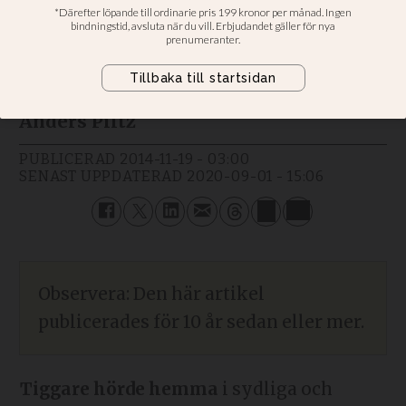
Jesus omges av tiggare i
evangelierna, människor som inte
hade ett socialt nätverk.
Anders Piltz
PUBLICERAD
2014-11-19 - 03:00
SENAST UPPDATERAD
2020-09-01 - 15:06
Observera: Den här artikel
publicerades för 10 år sedan eller mer.
Tiggare hörde hemma
i sydliga och