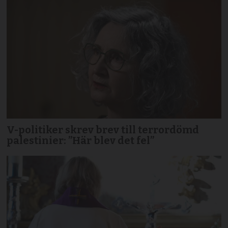
V-politiker skrev brev till terror­dömd
palestinier: ”Här blev det fel”