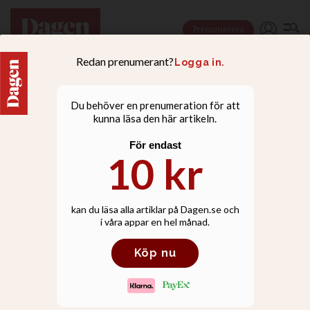
Prenumerera
KRÖNIKOR
Att tro på Jesus är att se
honom