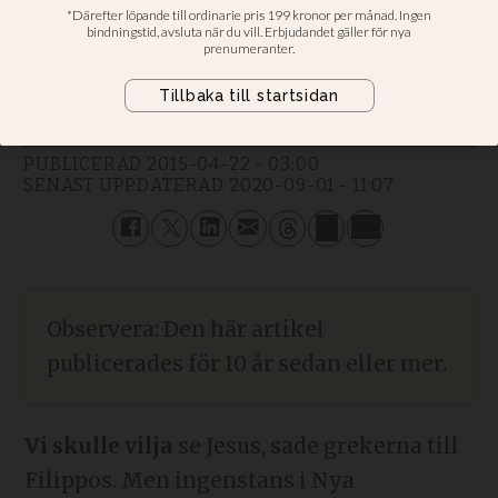
Kristi uppståndelse är tecknet på att
världen inte är ett enda stort fiasko.
Anders Piltz
PUBLICERAD
2015-04-22 - 03:00
SENAST UPPDATERAD
2020-09-01 - 11:07
Observera: Den här artikel
publicerades för 10 år sedan eller mer.
Vi skulle vilja
se Jesus, sade grekerna till
Filippos. Men ingenstans i Nya