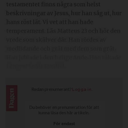
testamentet finns några som helst
beskrivningar av Jesus, hur han såg ut, hur
hans röst lät. Vi vet att han hade
temperament. Läs Matteus 23 och hör den
vrede som skälver där. Han rördes av
medlidande och grät med dem som grät.
Han jublade i den helige Ande. Han råkade
i ångest inför sin död.