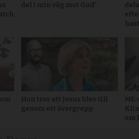
us
del i min väg mot Gud”
dela
atch
efte
hast
 tom
Hon tror att Jesus blev till
ME-
genom ett övergrepp
Klin
om 