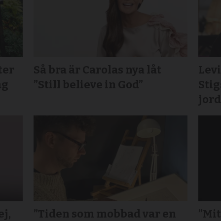
ter
Så bra är Carolas nya låt
Lev
ag
”Still believe in God”
Sti
jord
j,
”Tiden som mobbad var en
”Mit