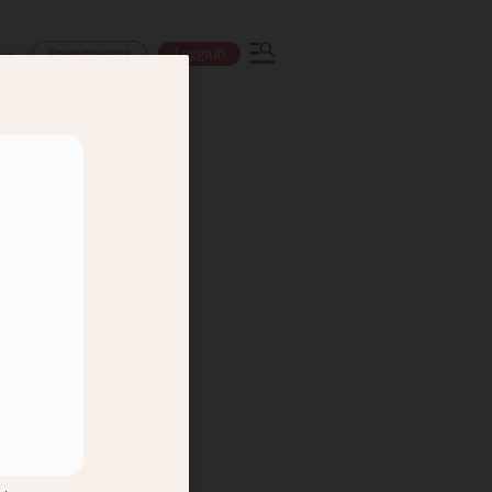
Prenumerera
Logga in
ns
rs i