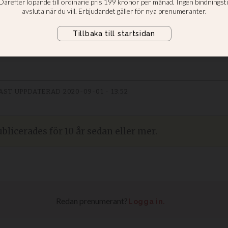
se
yder en som har omvänt sig.
AST UPPDATERAD
2020-09-01 - 13:52
blicerades för 10 år sedan eller mer.