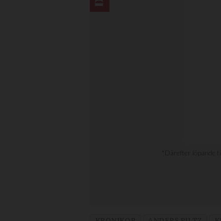
KRONIKOR
ANDERS PILTZ
K