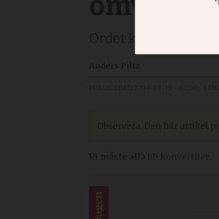
omvändel
Ordet konvertit bet
Anders Piltz
PUBLICERAD
2014-03-19 - 03:00
SEN
Observera: Den här artikel pu
Vi måste alla
bli konvertiter.