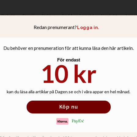
Debatt
Familj
Kultur
Podd
Livsstil
Kontakt
Anno
tz: Repetitionsku