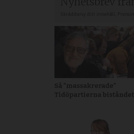
Nyhetsbrev frå
Skräddarsy ditt innehåll. Prenu
Så ”massakrerade”
Tidöpartierna bistånde