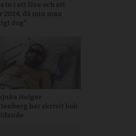
s in i ett före och ett
r 2024, då min man
igt dog”
sjuka Holger
tenberg har skrivit bok
lidande