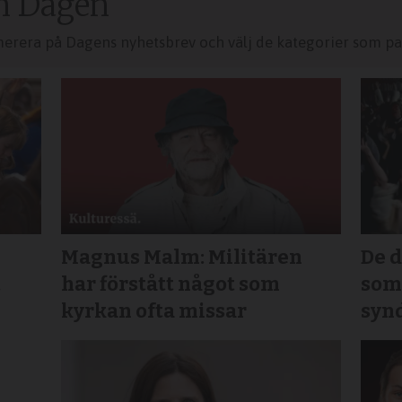
n Dagen
merera på Dagens nyhetsbrev och välj de kategorier som pas
Magnus Malm: Militären
De 
t
har förstått något som
som 
kyrkan ofta missar
syn