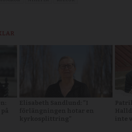
KLAR
n:
Elisabeth Sandlund: ”I
Patri
 på
förlängningen hotar en
Halld
kyrkosplittring”
inte 