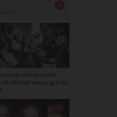
sar dig.
dansade och skakade
ett sätt att rena sig från
d