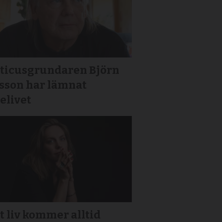
iticusgrundaren Björn
gsson har lämnat
elivet
t liv kommer alltid