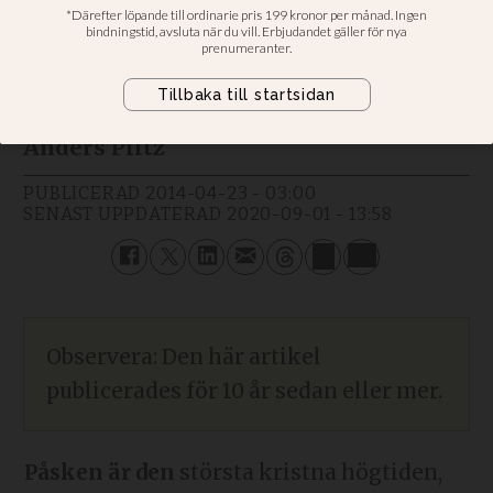
Jesus är inte en gestalt, en karaktär i
en story, utan Guds son och en
människa av kött och blod.
Anders Piltz
PUBLICERAD
2014-04-23 - 03:00
SENAST UPPDATERAD
2020-09-01 - 13:58
Observera: Den här artikel
publicerades för 10 år sedan eller mer.
Påsken är den
största kristna högtiden,