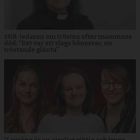
SKR-ledaren om trösten efter mammans
död: "Det var ett slags bönesvar, en
tröstande glänta"
”Lovsång är en otroligt viktig och trygg