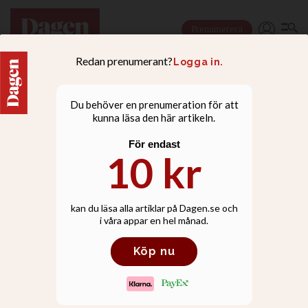
Prenumerera
KRÖNIKOR
Anders Piltz: En enda
person i två naturer