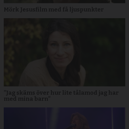
Mörk Jesusfilm med få ljuspunkter
”Jag skäms över hur lite tålamod jag har
med mina barn”