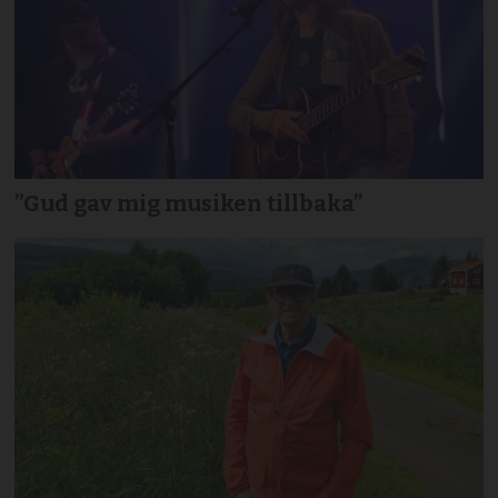
”Gud gav mig musiken tillbaka”