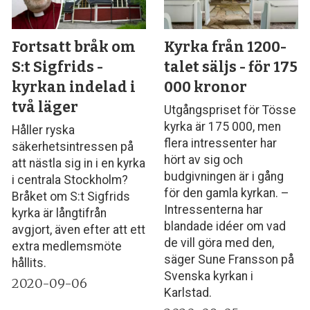
Fortsatt bråk om
Kyrka från 1200-
S:t Sigfrids -
talet säljs - för 175
kyrkan indelad i
000 kronor
två läger
Utgångspriset för Tösse
kyrka är 175 000, men
Håller ryska
flera intressenter har
säkerhetsintressen på
hört av sig och
att nästla sig in i en kyrka
budgivningen är i gång
i centrala Stockholm?
för den gamla kyrkan. –
Bråket om S:t Sigfrids
Intressenterna har
kyrka är långtifrån
blandade idéer om vad
avgjort, även efter att ett
de vill göra med den,
extra medlemsmöte
säger Sune Fransson på
hållits.
Svenska kyrkan i
2020-09-06
Karlstad.