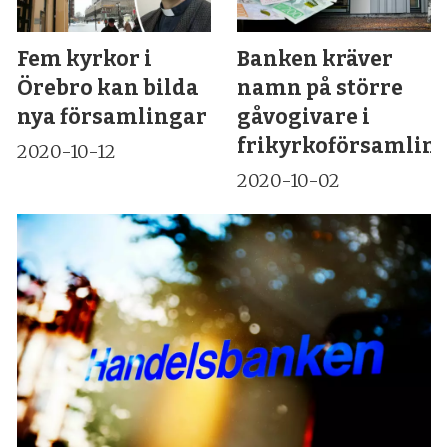
Fem kyrkor i
Banken kräver
Örebro kan bilda
namn på större
nya församlingar
gåvogivare i
frikyrkoförsamlin
2020-10-12
2020-10-02