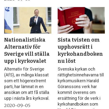
Nationalistiska
Sista tvisten om
Alternativ för
upphovsrätt i
Sverige vill ställa
kyrkohandboken
upp i kyrkovalet
nu löst
Alternativ för Sverige
Svenska kyrkan och
(AfS), av många klassat
rättighetsinnehavarna till
som ett högerextremt
kyrkomusikern Harald
parti, har lämnat in en
Göranssons verk har
ansökan om att få ställa
kommit överens om
upp i nästa års kyrkoval.
ersättning för de verk i
kyrkohandboken som
2020-09-05