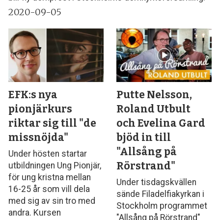
2020-09-05
EFK:s nya
Putte Nelsson,
pionjärkurs
Roland Utbult
riktar sig till "de
och Evelina Gard
missnöjda"
bjöd in till
"Allsång på
Under hösten startar
Rörstrand"
utbildningen Ung Pionjär,
för ung kristna mellan
Under tisdagskvällen
16-25 år som vill dela
sände Filadelfiakyrkan i
med sig av sin tro med
Stockholm programmet
andra. Kursen
"Allsång på Rörstrand"