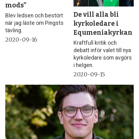
mods”
De vill alla bli
Blev ledsen och bestört
kyrkoledare i
när jag läste om Pingsts
tävling.
Equmeniakyrkan
2020-09-16
Kraftfull kritik och
debatt inför valet till nya
kyrkoledare som avgörs
i helgen.
2020-09-15