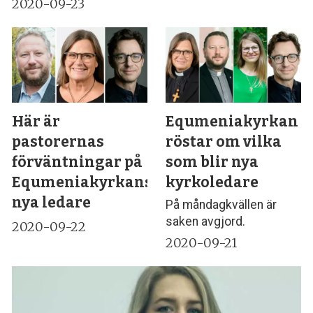
2020-09-23
Här är
Equmeniakyrkan
pastorernas
röstar om vilka
förväntningar på
som blir nya
Equmeniakyrkans
kyrkoledare
nya ledare
På måndagkvällen är
saken avgjord.
2020-09-22
2020-09-21