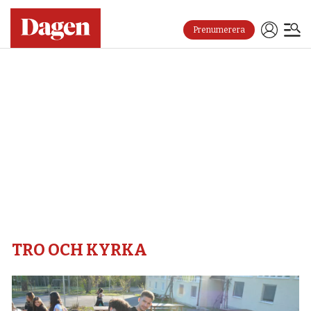
Prenumerera
Tro
och
kyrka
–
Dagen
TRO OCH KYRKA