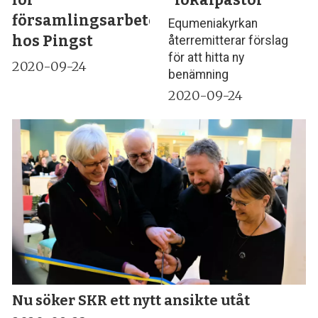
för
“lokalpastor”
församlingsarbete
Equmeniakyrkan
hos Pingst
återremitterar förslag
för att hitta ny
2020-09-24
benämning
2020-09-24
Nu söker SKR ett nytt ansikte utåt