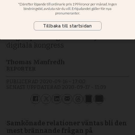
egentligen? - flera vill att
frågan utreds
Väntas bli den mest brännande
frågan på Evangeliska frikyrkans
digitala kongress
Thomas Manfredh
REPORTER
PUBLICERAD
2020-09-16 - 17:00
SENAST UPPDATERAD
2020-09-17 - 11:09
Samkönade relationer väntas bli den
mest brännande frågan på