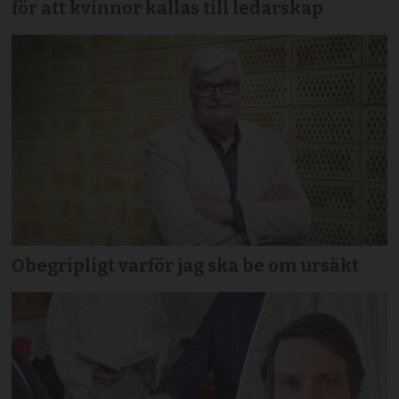
för att kvinnor kallas till ledarskap
Obegripligt varför jag ska be om ursäkt