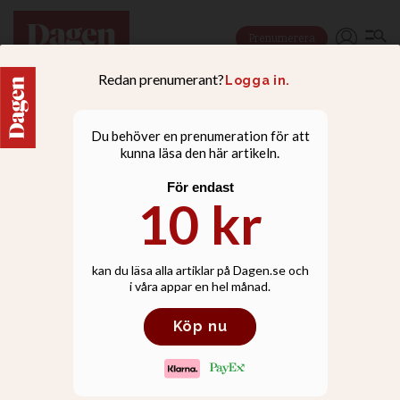
Prenumerera
NYHETER
Hur ser EFK på
samkönade relationer