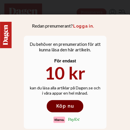
Prenumerera
KULTUR
Putte Nelsson, Roland
Utbult och Evelina Gard