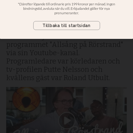
bjöd in till "Allsång på
Rörstrand"
Under tisdagskvällen sände
Filadelfiakyrkan i Stockholm
programmet "Allsång på Rörstrand"
via sin Youtube-kanal.
Programledare var körledaren och
tv-profilen Putte Nelsson och
kvällens gäst var Roland Utbult.