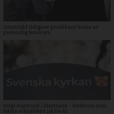
Omstridd tidigare predikant hotas av
personlig konkurs
Högt doptryck i Jämtland – beskrivs som
bästa statistiken på tio år