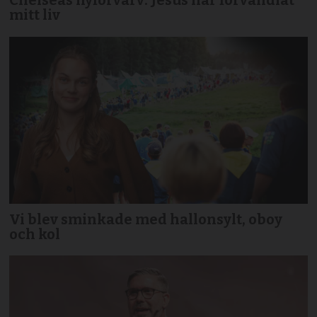
Chelseas nyförvärv: Jesus har förvandlat
mitt liv
Vi blev sminkade med hallonsylt, oboy
och kol