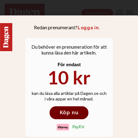
Prenumerera
NYHETER
Dags för nya massdop – i
världen och i Stockholm