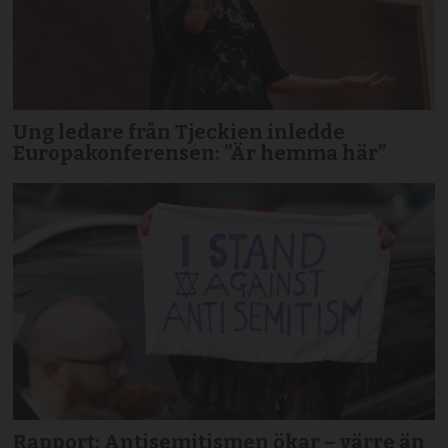
Ung ledare från Tjeckien inledde
Europakonferensen: ”Är hemma här”
Rapport: Antisemitismen ökar – värre än