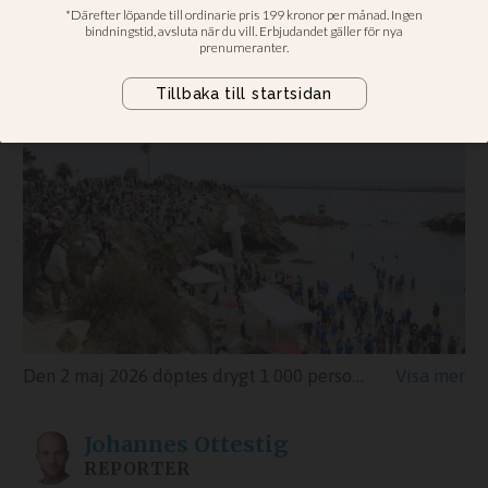
Michael Adebo hoppas på mycket folk
och bra väder i Rålambshovsparken
Den 2 maj 2026 döptes drygt 1 000 personer vid Pirates Cove i Kalifornien.
Johannes
Ottestig
REPORTER