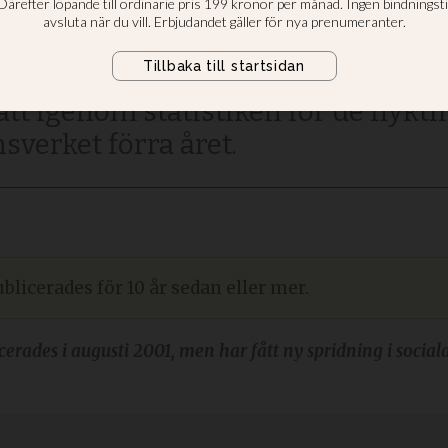
kan
 att få asyl i Sverige än kristna. D
gått igenom statistiken för de flykt
sverket förra året.
blicerades för 10 år sedan eller mer.
cerades i augusti 2001, men har fått ny spridning i soci