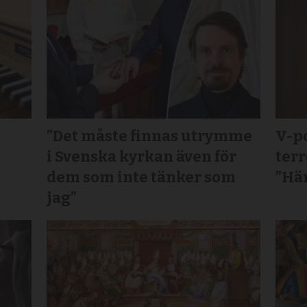
”Det måste finnas utrymme
V-po
s
i Svenska kyrkan även för
terr
dem som inte tänker som
”Här
jag”