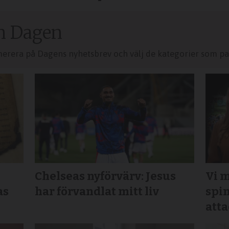
n Dagen
merera på Dagens nyhetsbrev och välj de kategorier som pas
Chelseas nyförvärv: Jesus
Vi m
as
har förvandlat mitt liv
spi
atta