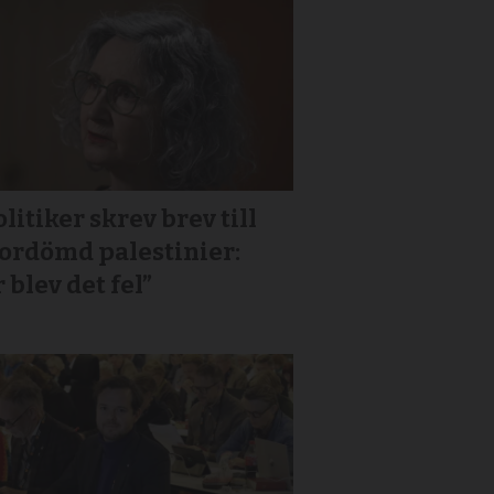
litiker skrev brev till
or­dömd palestinier:
 blev det fel”