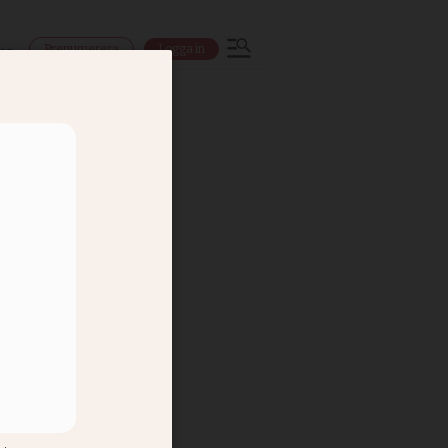
Prenumerera
Logga in
ns
å