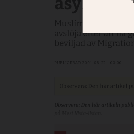
asylansö
Muslimer har lättare
avslöja efter att ha 
beviljad av Migration
PUBLICERAD
2001-08-22 - 00:00
Observera: Den här artikel pu
Observera: Den här artikeln publi
på Mest lästa-listan.