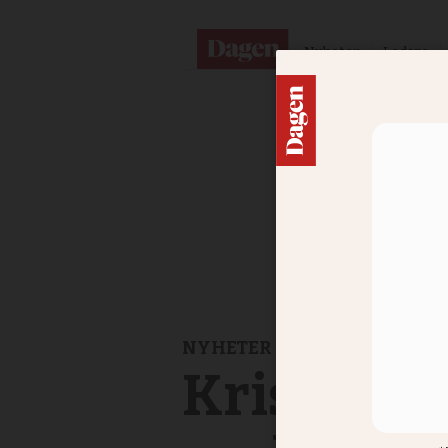
Nyheter
Ledare
NYHETER
Kristna få