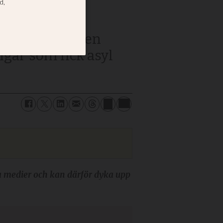
et kan Nya Dagen
ingar som fick asyl
ala medier och kan därför dyka upp