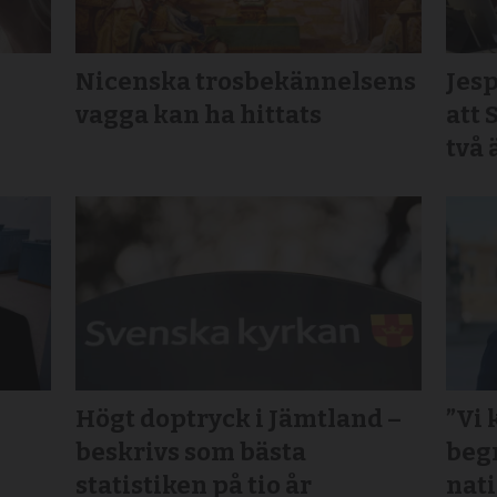
Nicenska trosbekännelsens
Jesp
vagga kan ha hittats
att 
två
Högt doptryck i Jämtland –
”Vi 
beskrivs som bästa
beg
statistiken på tio år
nat