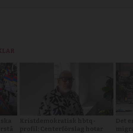
KLAR
iska
Kristdemokratisk hbtq-
Det e
örstå
profil: Centerförslag hotar
migra