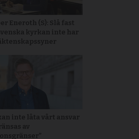
er Eneroth (S): Slå fast
Svenska kyrkan inte har
 äktenskapssyner
kan inte låta vårt ansvar
ränsas av
ionsgränser”