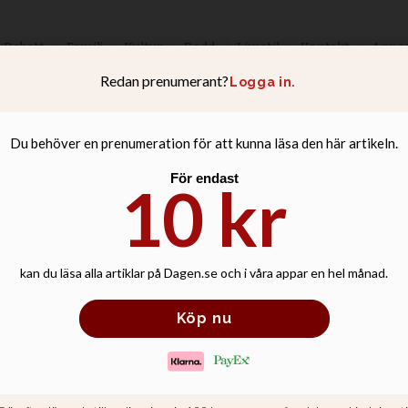
Debatt
Familj
Kultur
Podd
Livsstil
Kontakt
Anno
r oftare avslag p