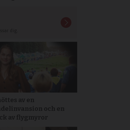
sar dig.
öttes av en
ndelinvansion och en
ck av flygmyror