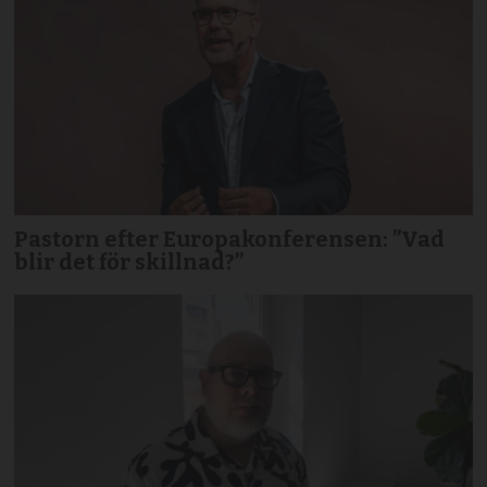
Pastorn efter Europakonferensen: ”Vad
blir det för skillnad?”