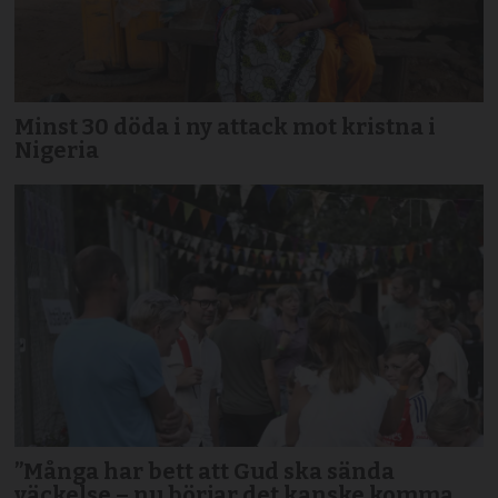
Minst 30 döda i ny attack mot kristna i
Nigeria
”Många har bett att Gud ska sända
väckelse – nu börjar det kanske komma