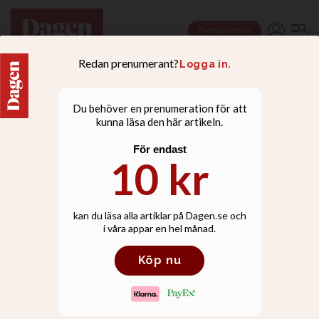
Prenumerera
Nu börjar Israel kalla in
ultraortodoxa