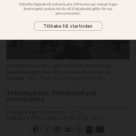
Ultraortodoxa män i gatuprotester mot den nya
inkallelselagen. Bild från Jerusalem i slutet av
oktober.
Ohad Zwigenberg/AP/TT/AP
Tidningarnas Telegrambyrå
NYHETSBYRÅ
PUBLICERAD
2024-11-15 - 12:13
SENAST UPPDATERAD
2024-11-15 - 12:13