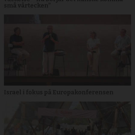
små vårtecken”
Israel i fokus på Europakonferensen