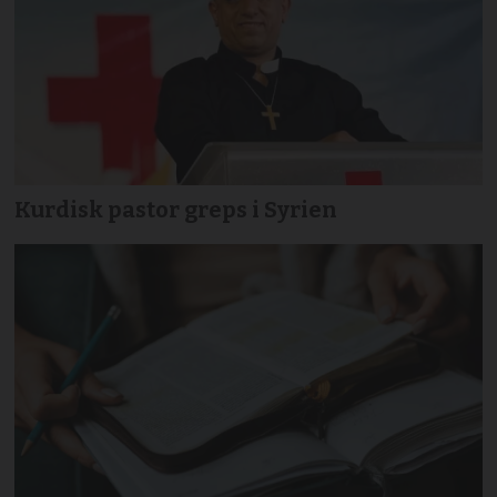
Kurdisk pastor greps i Syrien