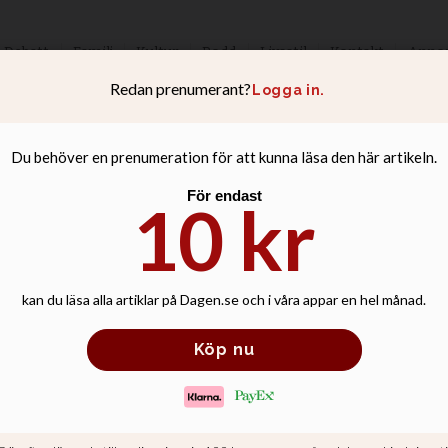
Debatt
Familj
Kultur
Podd
Livsstil
Kontakt
Anno
aktivister kastad
en - ministern sp