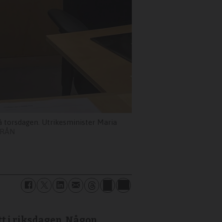
å torsdagen. Utrikesminister Maria
YRÅN
tt i riksdagen. Någon