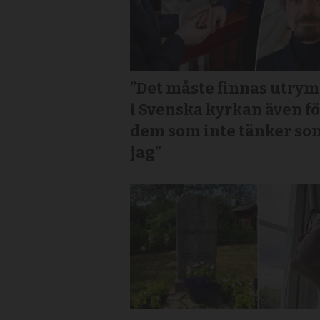
”Det måste finnas utry
i Svenska kyrkan även f
dem som inte tänker so
jag”