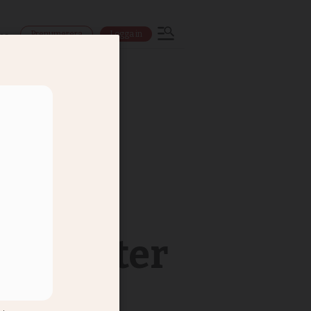
Prenumerera
Logga in
ns
e tomater
rang ut