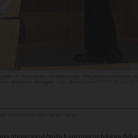
stades in i kammaren, riksdagen under interpellationsdebatten p
från debatten i riksdagen.
Niklas Svahn/TT/TT NYHETSB
AST UPPDATERAD
2024-10-03 - 15:23
r Stenergard (M) fick springa ut från en deba