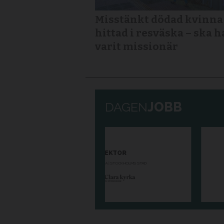
Misstänkt dödad kvinna
hittad i resväska – ska h
varit missionär