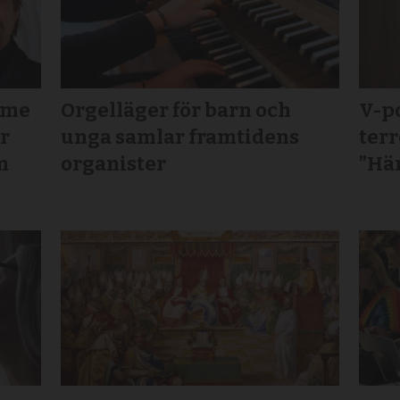
mme
Orgelläger för barn och
V-po
ör
unga samlar framtidens
terr
m
organister
”Här