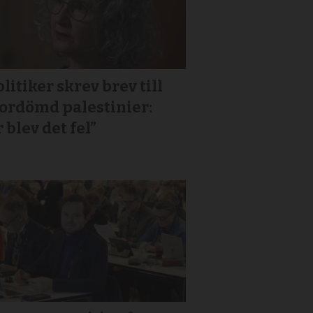
litiker skrev brev till
or­dömd palestinier:
 blev det fel”