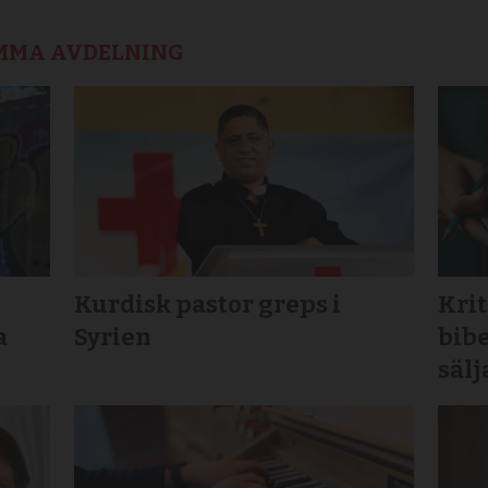
AMMA AVDELNING
Kurdisk pastor greps i
Krit
a
Syrien
bibe
sälj