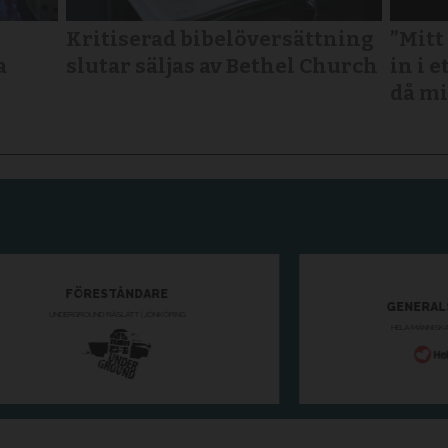
Kritiserad bibelöversättning
”Mitt
a
slutar säljas av Bethel Church
in i e
då mi