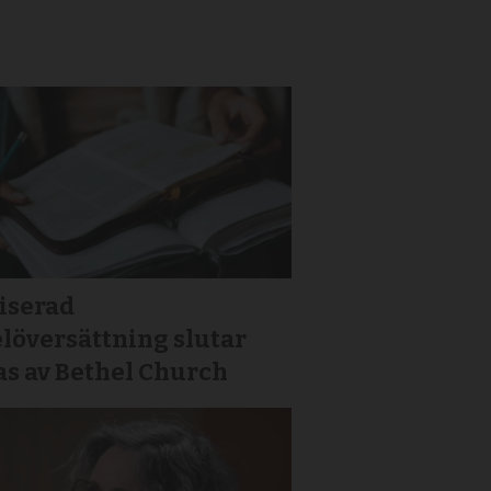
iserad
löversättning slutar
as av Bethel Church