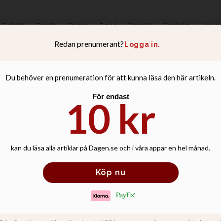
Debatt
Familj
Kultur
Podd
Livsstil
Kontakt
Anno
lade världens ko