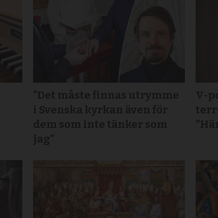
”Det måste finnas utrymme
V-po
s
i Svenska kyrkan även för
terr
dem som inte tänker som
”Här
jag”