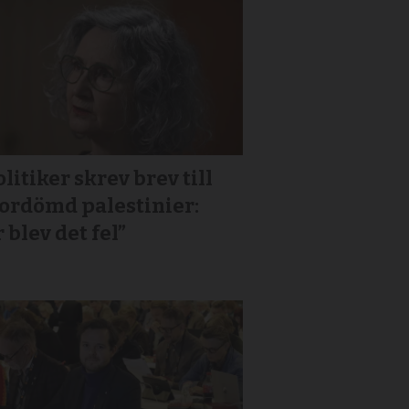
litiker skrev brev till
or­dömd palestinier:
 blev det fel”