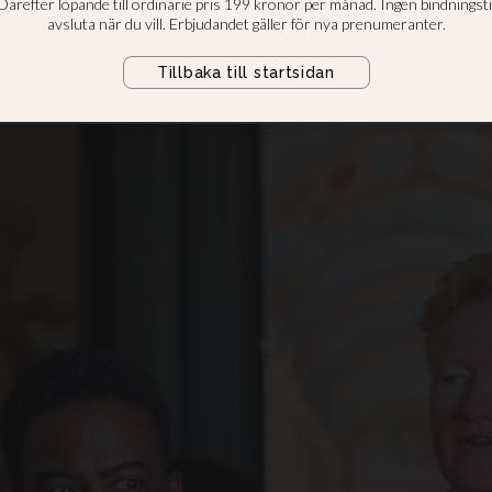
en
uda in oss är alltid en dålig idé