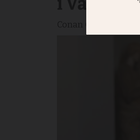
i Vatikan
Conan O’Brien: Att bj