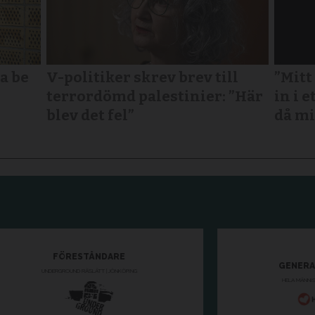
a be
V-politiker skrev brev till
”Mitt
terror­dömd palestinier: ”Här
in i e
blev det fel”
då mi