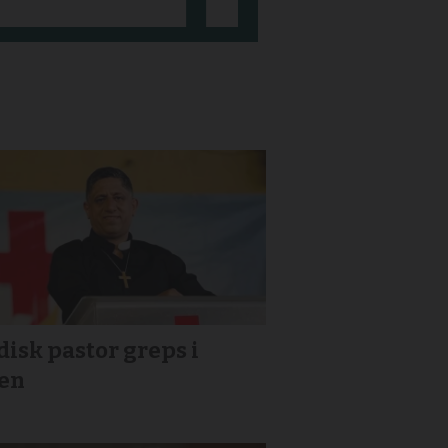
isk pastor greps i
ien