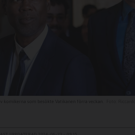
av komikerna som besökte Vatikanen förra veckan.
Riccard
AST UPPDATERAD
2024-06-23 - 09:15