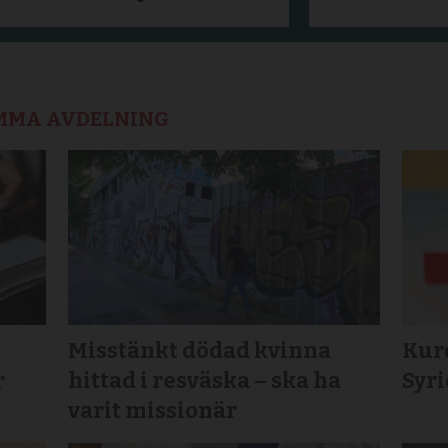
AMMA AVDELNING
Misstänkt dödad kvinna
Kurd
r
hittad i resväska – ska ha
Syr
varit missionär