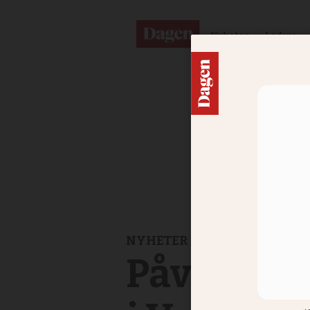
Nyheter
Ledare
NYHETER
Påven sam