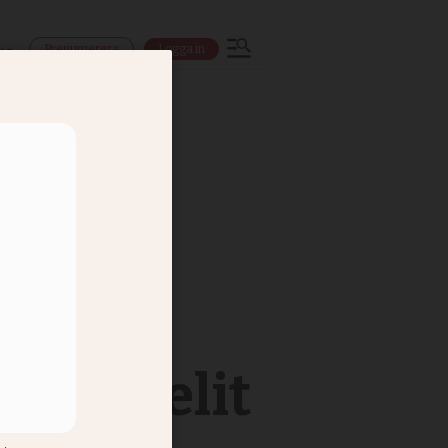
Prenumerera
Logga in
ns
mikerelit