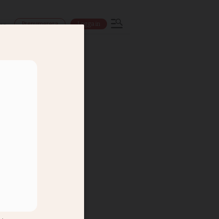
Prenumerera
Logga in
ns
as som