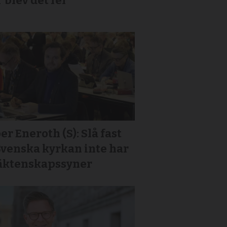
 blev det fel”
er Eneroth (S): Slå fast
Svenska kyrkan inte har
 äktenskapssyner