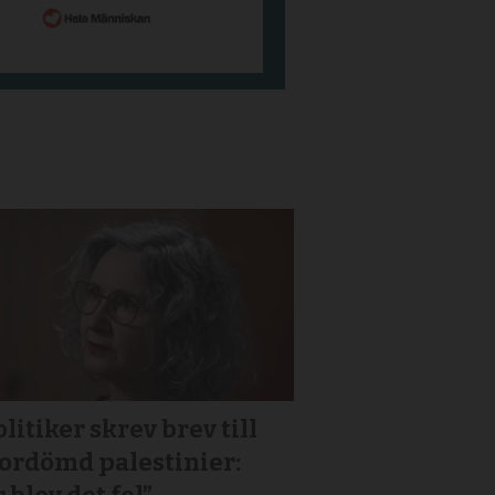
litiker skrev brev till
or­dömd palestinier: