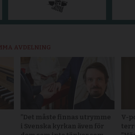
AMMA AVDELNING
”Det måste finnas utrymme
V-po
s
i Svenska kyrkan även för
terr