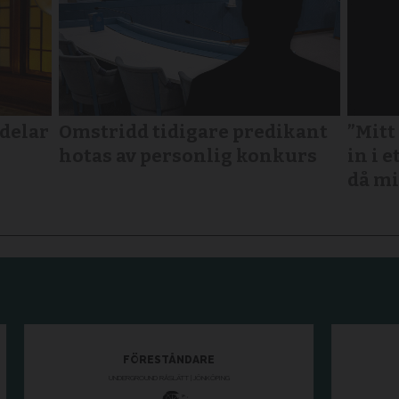
rdelar
Omstridd tidigare predikant
”Mitt
hotas av personlig konkurs
in i e
då mi