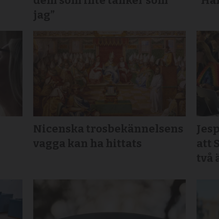
dem som inte tänker som
”Här
jag”
Nicenska trosbekännelsens
Jesp
vagga kan ha hittats
att 
två