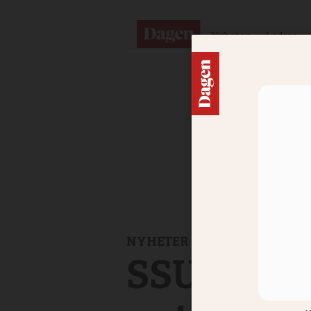
Nyheter
Ledare
NYHETER
SSU-ledar