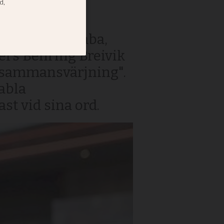
iver Adrian Kaba,
rs Behring Breivik
k sammansvärjning".
abla
st vid sina ord.