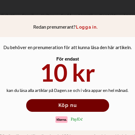
Debatt
Familj
Kultur
Podd
Livsstil
Kontakt
Anno
e i Malmö utpek