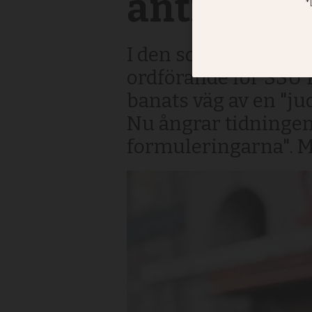
antisemit
I den socialdemokrat
ordförande för SSU 
banats väg av en "j
Nu ångrar tidningen
formuleringarna". Me