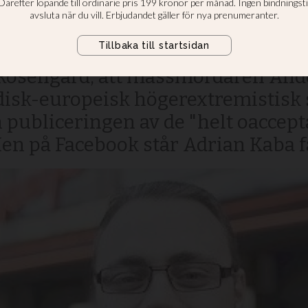
iska tidningen Tro och Politik skr
Rosengård, att massmördaren Ande
udisk-europeisk högerextremistis
 publiceringen av de "helt oaccept
n på Facebook står Adrian Kaba fa