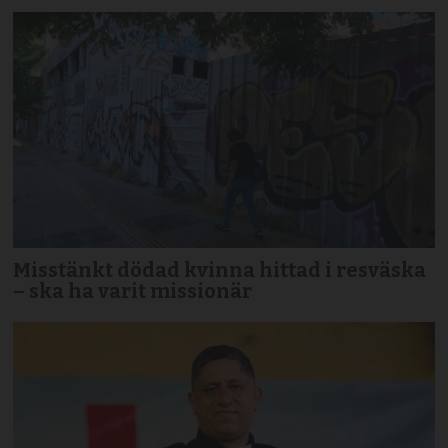
Misstänkt dödad kvinna hittad i resväska
– ska ha varit missionär