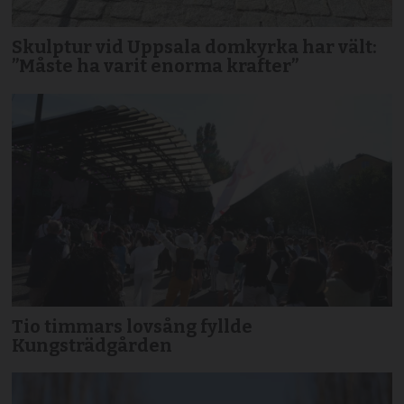
Skulptur vid Uppsala domkyrka har vält:
”Måste ha varit enorma krafter”
Tio timmars lovsång fyllde
Kungsträdgården