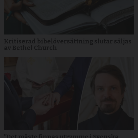
Kritiserad bibelöversättning slutar säljas
av Bethel Church
”Det måste finnas utrymme i Svenska