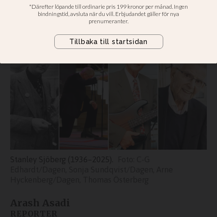
Från Lewi Pethrus till
Jesusmanifestationen
Stanley Sjöberg (1936–2025).
C-G
Edhardt/Dagen, Sonja Sundqvist/Dagen, Arne
Hyckenberg/Dagen, Thomas Österberg
Arash Asadi
REPORTER