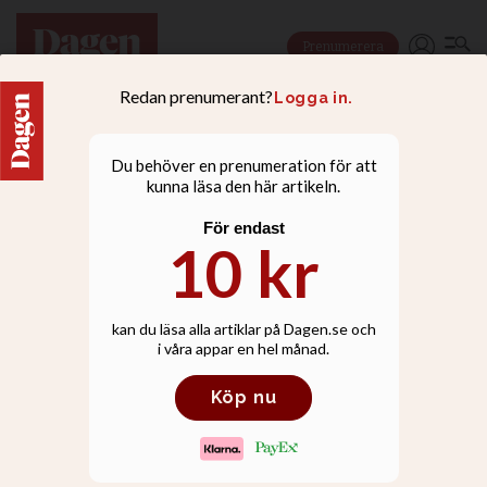
Prenumerera
NYHETER
Stanley Sjöbergs liv i
bilder