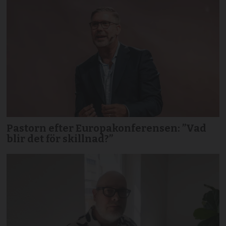
Pastorn efter Europakonferensen: ”Vad
blir det för skillnad?”