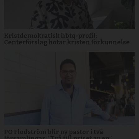
Kristdemokratisk hbtq-profil:
Centerförslag hotar kristen förkunnelse
PO Flodström blir ny pastor i två
församlingar: ”Två till priset av en”