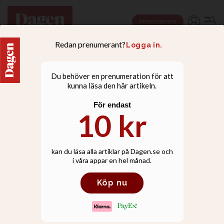
Prenumerera
NYHETER
Stopp för Kristna
regnbågsrörelsens