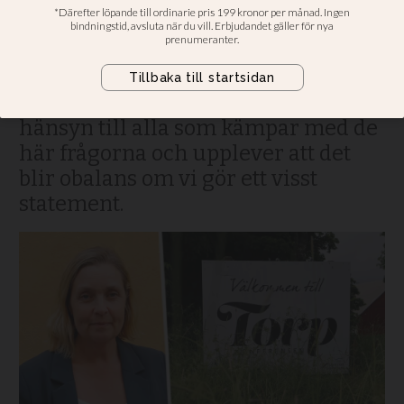
monter på Torp i år igen
Bjuder in till mingel och hbtq-
samtal i programmet, men ingen
monter • Linalie Newman: Vi tar
hänsyn till alla som kämpar med de
här frågorna och upplever att det
blir obalans om vi gör ett visst
statement.