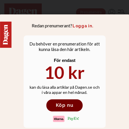
Prenumerera
Tidvattnet dödade flera
på väg till tempel