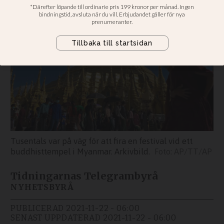
Tusentals var på väg för att fira en festival vid ett
buddhisttempel i Myanmar. Arkivbild.
AP/TT/AP
Tidningarnas Telegrambyrå
NYHETSBYRÅ
PUBLICERAD
2021-11-22 - 06:00
SENAST UPPDATERAD
2021-11-22 - 06:00