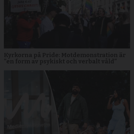
Kyrkorna på Pride: Motdemonstration är
”en form av psykiskt och verbalt våld”