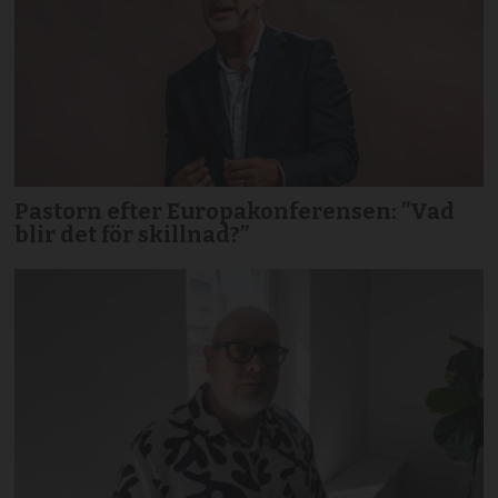
Pastorn efter Europakonferensen: ”Vad
blir det för skillnad?”