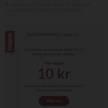
krigföring i Gaza – och frikänner
henne från åtalet för hets mot
folkgrupp.