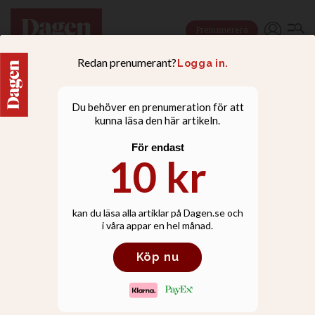
Prenumerera
NYHETER
Tingsrätten: Hyena i
kippa och davidstjärna