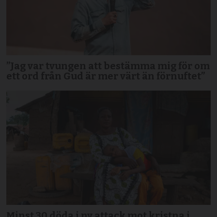
”Jag var tvungen att bestämma mig för om
ett ord från Gud är mer värt än förnuftet”
Minst 30 döda i ny attack mot kristna i