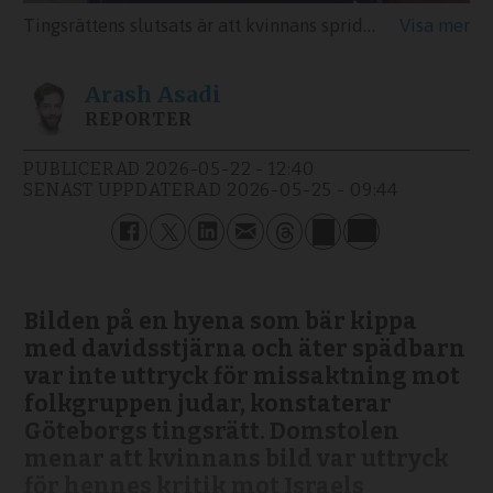
Tingsrättens slutsats är att kvinnans spridning av tre bilder i sociala medier ”utan tvekan kan uppfattas som kritik mot Israels agerande i Palestina” och frikänner därför henne från åtalet för hets mot folkgrupp.
Arash
Asadi
REPORTER
PUBLICERAD
2026-05-22 - 12:40
SENAST UPPDATERAD
2026-05-25 - 09:44
Bilden på en hyena som bär kippa
med davidsstjärna och äter spädbarn
var inte uttryck för missaktning mot
folkgruppen judar, konstaterar
Göteborgs tingsrätt. Domstolen
menar att kvinnans bild var uttryck
för hennes kritik mot Israels