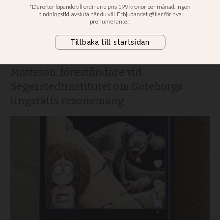
som äter barn inte hets
mot judar
”Häpnadsväckande”, säger Christer
Mattsson, föreståndare vid
Segerstedtinstitutet om Göteborgs
tingsrätts resonemang