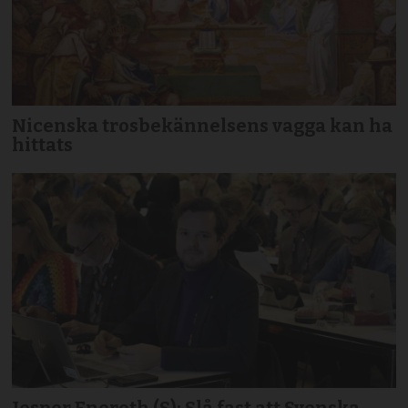
Nicenska trosbekännelsens vagga kan ha
hittats
Jesper Eneroth (S): Slå fast att Svenska