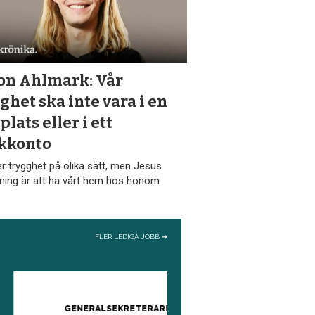
on Ahlmark: Vår
ghet ska inte vara i en
 plats eller i ett
kkonto
er trygghet på olika sätt, men Jesus
ing är att ha vårt hem hos honom