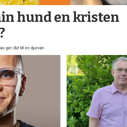
min hund en kristen
?
 ger råd till en djurvän