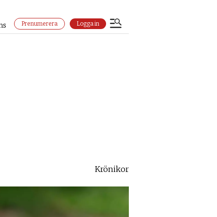
Prenumerera
Logga in
ns
Krönikor