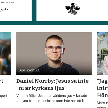
rt
Daniel Norrby: Jesus sa inte
”Jag
”ni är kyrkans ljus”
intr
Hön
xpert
Vi som följer Jesus är världens ljus – kallade
att lysa bland människor som inte har ett ljus
Marcus
mötts 