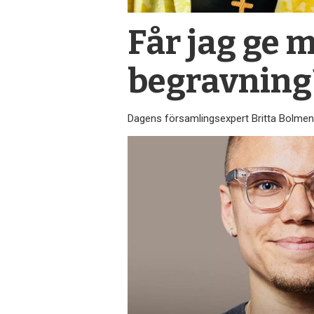
Får jag ge 
begravning
Dagens församlings­expert Britta Bolmenäs