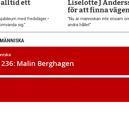
alltid ett
Liselotte J Anders
för att finna väge
jubileum med fredsläger •
"Nu är människan inte ensam om 
 omvända sig.”
andra hållet"
 MÄNNISKA