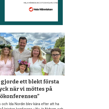
 gjorde ett blekt första
yck när vi möttes på
ökonferensen”
 och Ida Nordin blev kära efter att ha
på kristen konferens • Nu är Nyhem och