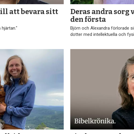
ll att bevara sitt
Deras andra sorg 
den första
hjärtan."
Björn och Alexandra förlorade si
dotter med intellektuella och fys