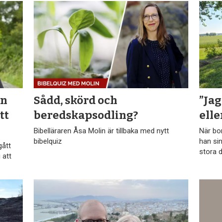
an
Sådd, skörd och
”Jag
tt
beredskapsodling?
elle
Bibelläraren Åsa Molin är tillbaka med nytt
När bo
bibelquiz
han sin
gått
stora d
 att