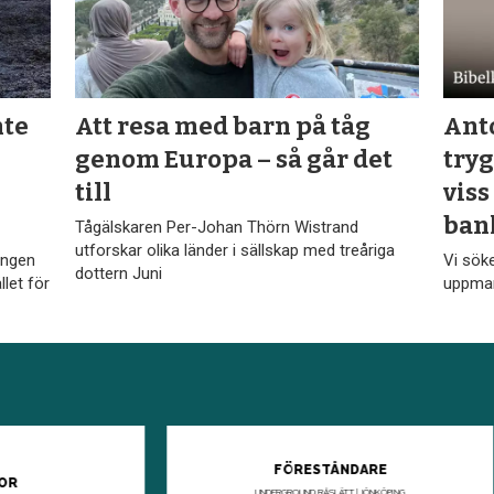
nte
Att resa med barn på tåg
Ant
genom Europa – så går det
tryg
till
viss
ban
Tågälskaren Per-Johan Thörn Wistrand
utforskar olika länder i sällskap med treåriga
ängen
Vi sök
dottern Juni
ället för
uppman