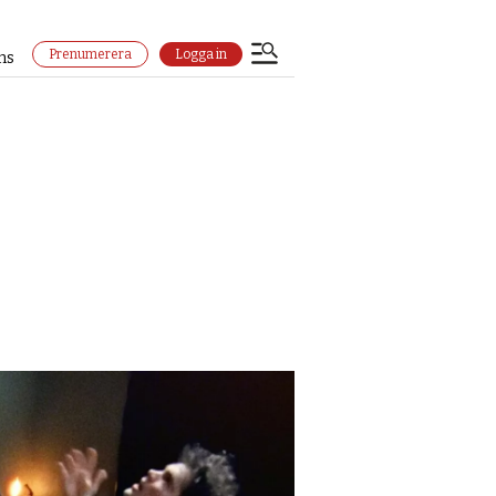
Prenumerera
Logga in
ns