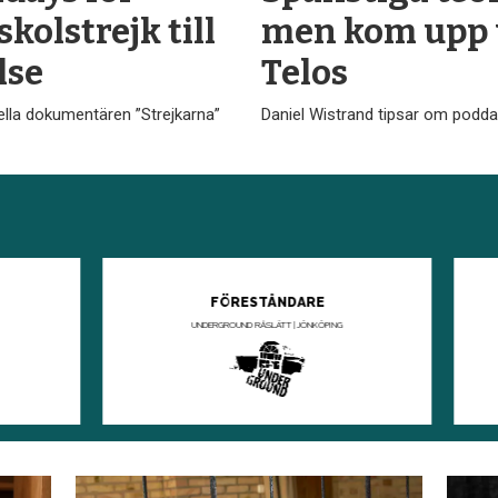
kolstrejk till
men kom upp 
lse
Telos
ella dokumentären ”Strejkarna”
Daniel Wistrand tipsar om podda