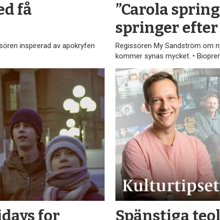
ed få
”Carola spring
springer efter
ören inspirerad av apokryfen
Regissören My Sandström om ny
kommer synas mycket. • Biopre
days for
Spänstiga teo