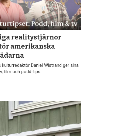
ga realitystjärnor
stör amerikanska
rädarna
 kulturredaktör Daniel Wistrand ger sina
v, film och podd-tips