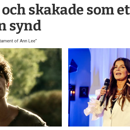
och skakade som ett
ån synd
stament of Ann Lee”