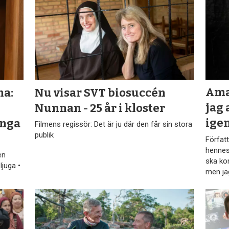
na:
Nu visar SVT biosuccén
Ama
Nunnan - 25 år i kloster
jag 
ånga
ige
Filmens regissör: Det är ju där den får sin stora
publik
Förfat
hennes
en
ska ko
ljuga •
men jag