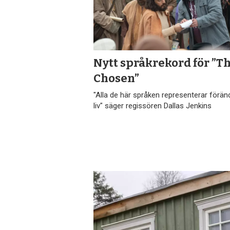
Nytt språkrekord för ”T
Chosen”
"Alla de här språken representerar förän
liv" säger regissören Dallas Jenkins