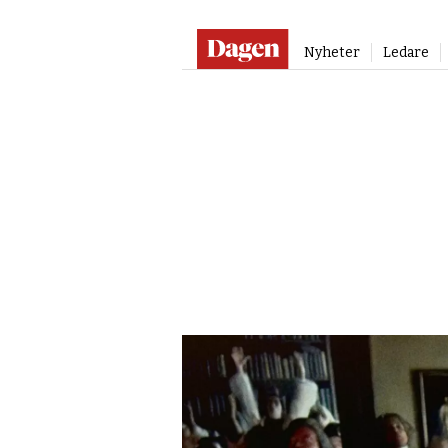
Nyheter
Ledare
Dagen
Kultur:
Film
och
tv