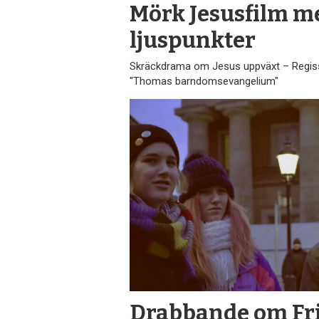
Mörk Jesusfilm m
ljuspunkter
Skräckdrama om Jesus uppväxt – Regiss
"Thomas barndomsevangelium"
Drabbande om Fri