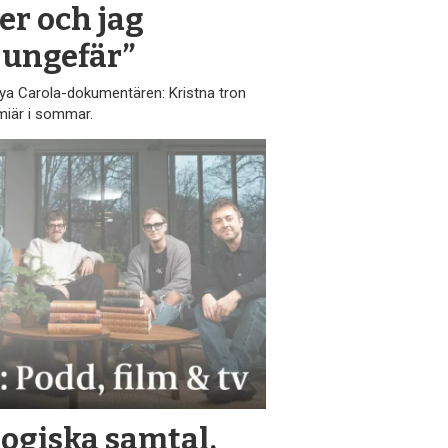
er och jag
 ungefär”
a Carola-dokumentären: Kristna tron
miär i sommar.
logiska samtal,