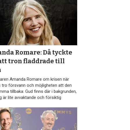
nda Romare: Då tyckte
att tron fladdrade till
n
taren Amanda Romare om krisen när
 tro försvann och möjligheten att den
mma tillbaka: Gud finns där i bakgrunden,
 är lite avvaktande och försiktig