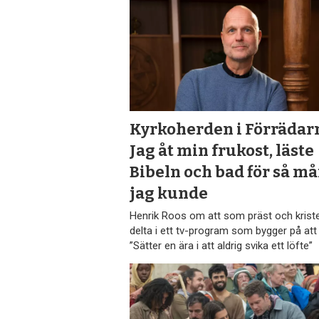
Kyrkoherden i Förrädar
Jag åt min frukost, läste
Bibeln och bad för så m
jag kunde
Henrik Roos om att som präst och krist
delta i ett tv-program som bygger på att 
”Sätter en ära i att aldrig svika ett löfte”