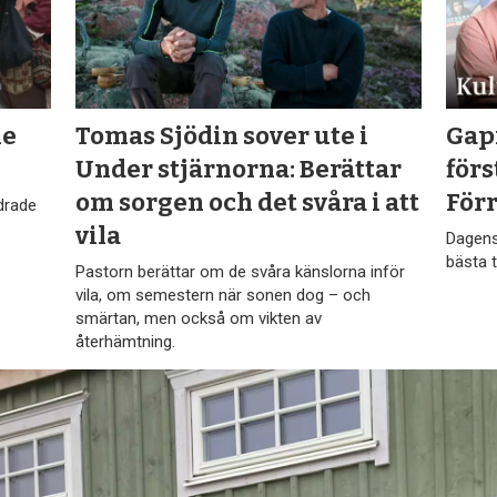
he
Tomas Sjödin sover ute i
Gapi
Under stjärnorna: Berättar
för
om sorgen och det svåra i att
För
drade
vila
Dagens
bästa t
Pastorn berättar om de svåra känslorna inför
vila, om semestern när sonen dog – och
smärtan, men också om vikten av
återhämtning.