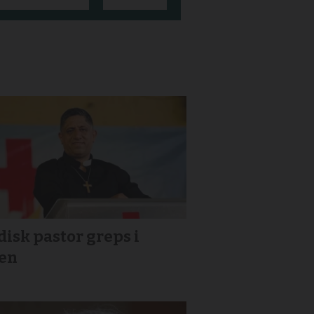
isk pastor greps i
ien