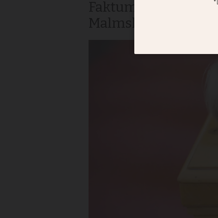
Faktumgalan har nom
Malmskillnadsgatan",