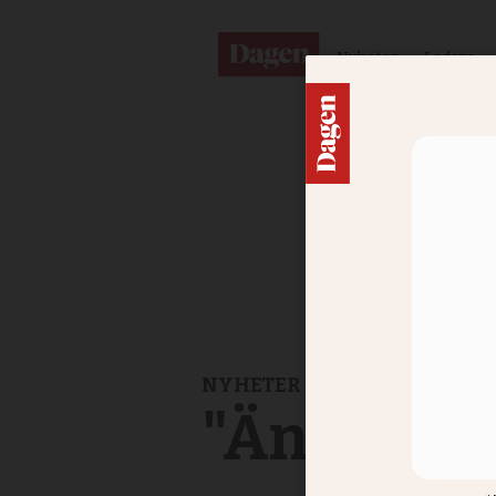
Nyheter
Ledare
NYHETER
"Ängeln" n