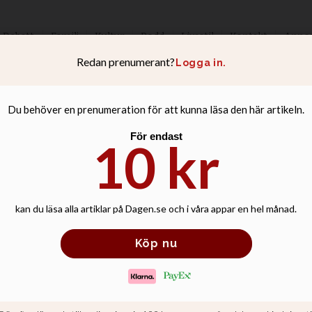
Debatt
Familj
Kultur
Podd
Livsstil
Kontakt
Anno
ominerad till nyt