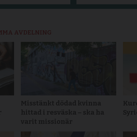
AMMA AVDELNING
Misstänkt dödad kvinna
Kurd
r
hittad i resväska – ska ha
Syr
varit missionär