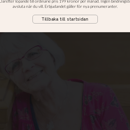
inerat Elise Lindqvist, "Ängeln p
 till Årets Trottoarpratare.