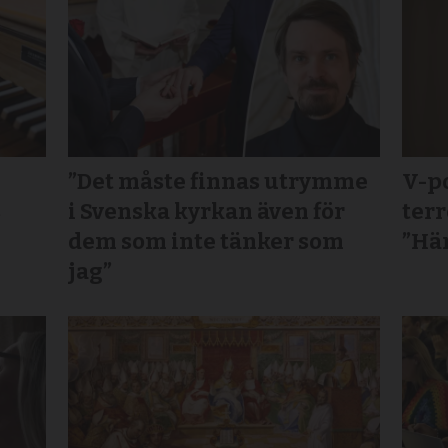
”Det måste finnas utrymme
V-po
s
i Svenska kyrkan även för
terr
dem som inte tänker som
”Här
jag”