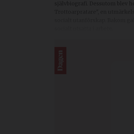
självbiografi. Dessutom blev ho
Trottoarpratare", en utmärkels
socialt utanförskap. Bakom ga
socialt utsatta i arbete.