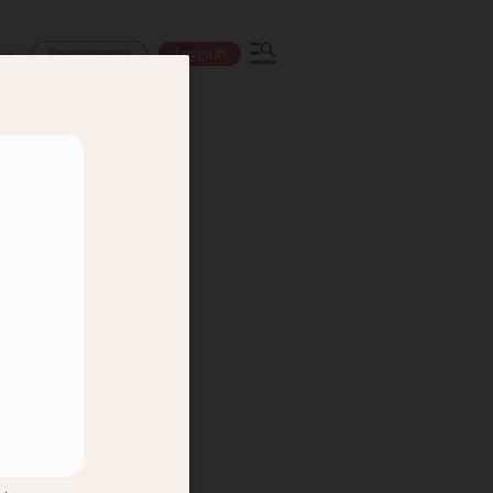
Prenumerera
Logga in
ns
t pris