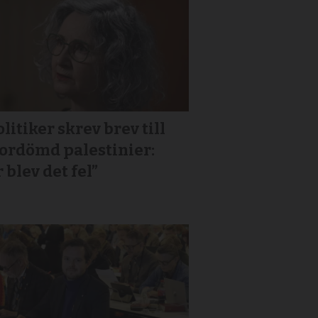
litiker skrev brev till
or­dömd palestinier:
 blev det fel”