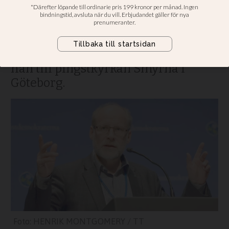
Under våren kommer
samfundsminister Stefan Attefall
(KD) att föreläsa om religiös
beröringsskräck. På tisdag kommer
han till pingstkyrkan Smyrna i
Göteborg.
HENRIK MONTGOMERY / TT