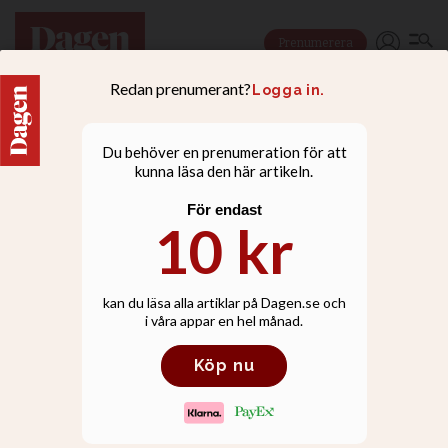
Prenumerera
NYHETER
Attefall: Varför ignoreras
Jesusmanifestationen?