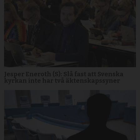
Jesper Eneroth (S): Slå fast att Svenska
kyrkan inte har två äktenskapssyner