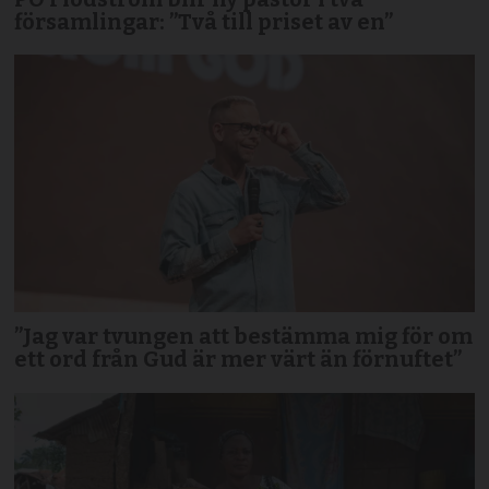
församlingar: ”Två till priset av en”
”Jag var tvungen att bestämma mig för om
ett ord från Gud är mer värt än förnuftet”