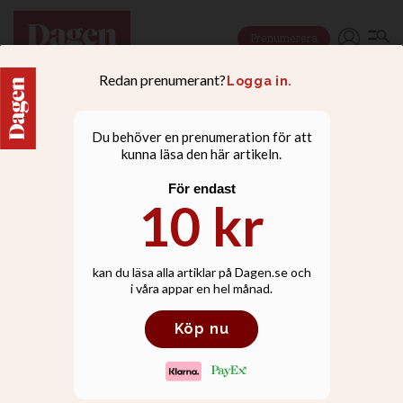
Prenumerera
NYHETER
De har tillstånd att be för
sina patienter