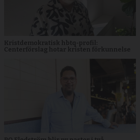
Kristdemokratisk hbtq-profil:
Centerförslag hotar kristen förkunnelse
PO Flodström blir ny pastor i två