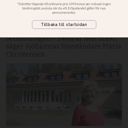
Behandlingshemmet Sjöhamra i
Stockholm har fått tillstånd av
Socialstyrelsen att be för sina
patienter. Det ska ske som en del i
behandlingen.– Detta är helt unikt,
säger Sjöhamras föreståndare Maria
Christensen.