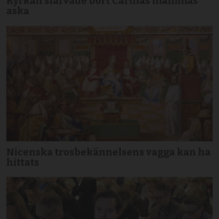
Kyrkan slarvade bort Carinas mammas
aska
Nicenska trosbekännelsens vagga kan ha
hittats