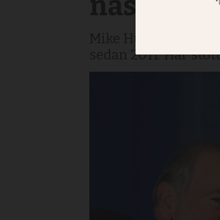
näste Isr
Mike Huckabee skull
sedan 2011. Har stöt