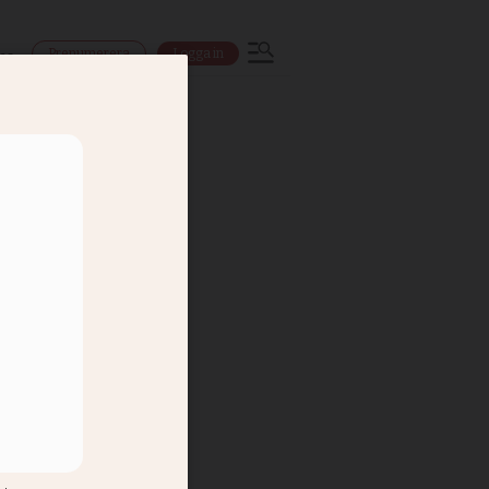
Prenumerera
Logga in
ns
 USA:s