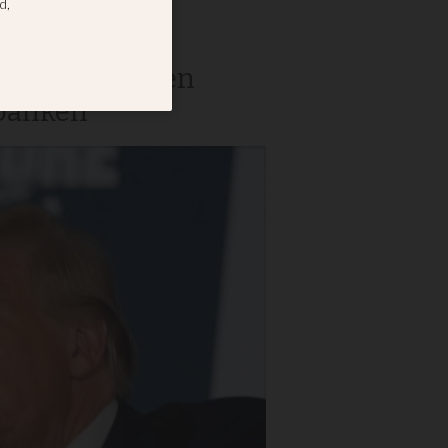
dören på posten
tbanken