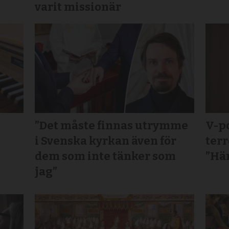
varit missionär
”Det måste finnas utrymme
V-po
s
i Svenska kyrkan även för
terr
dem som inte tänker som
”Här
jag”