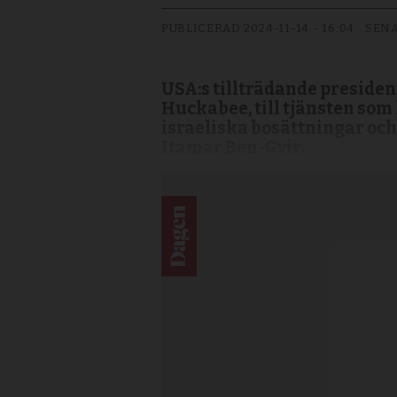
PUBLICERAD
2024-11-14 - 16:04
SENA
USA:s tillträdande preside
Huckabee, till tjänsten som
israeliska bosättningar oc
Itamar Ben-Gvir.