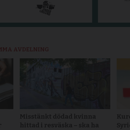
AMMA AVDELNING
Misstänkt dödad kvinna
Kurd
r
hittad i resväska – ska ha
Syr