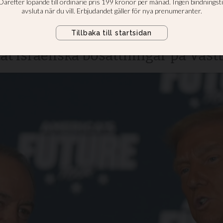
ael-ambassadör
e bli förste icke-judiske ambassa
tat israeliska bosättningar på Väs