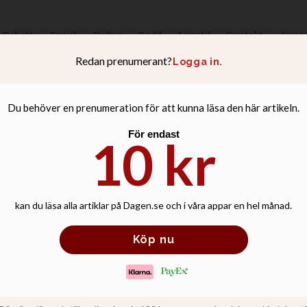
Debatt
Familj
Kultur
Podd
Livsstil
Kontakt
Anno
l pastor kan bli