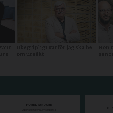
kant
Obegripligt varför jag ska be
Hon t
urs
om ursäkt
geno