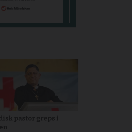
isk pastor greps i
ien