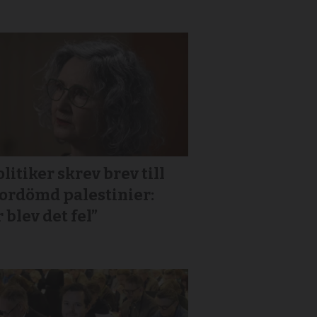
litiker skrev brev till
or­dömd palestinier:
 blev det fel”