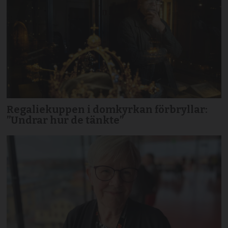
Regaliekuppen i domkyrkan förbryllar:
”Undrar hur de tänkte”