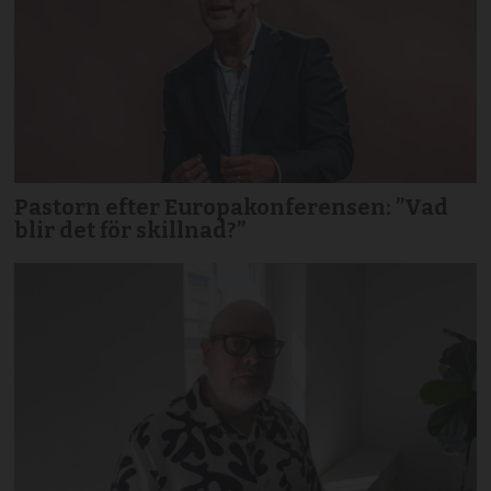
Pastorn efter Europakonferensen: ”Vad
blir det för skillnad?”