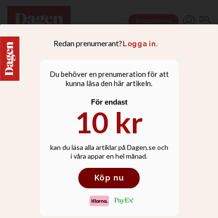
Prenumerera
NYHETER
Han bjöd in till
nattvardsfirande på