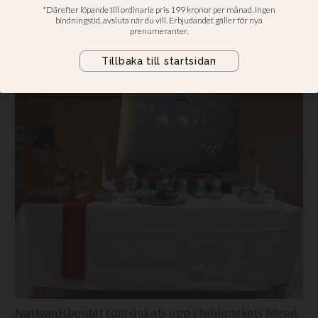
bibliotek: Så gick det
“Jag hade tänkt att kommer det fem
personer så är det bra”.
Nattvardsbordet som dukats upp i bibliotekets hörsal