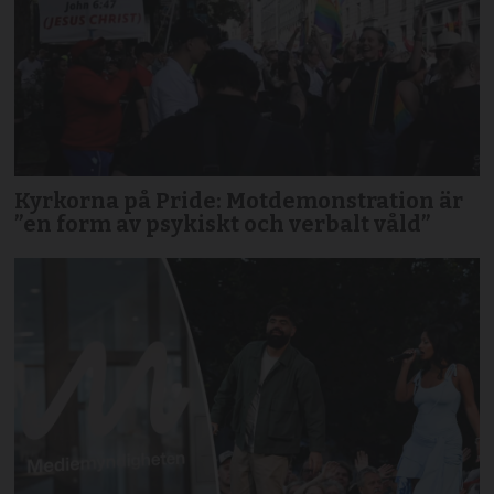
Kyrkorna på Pride: Motdemonstration är
”en form av psykiskt och verbalt våld”