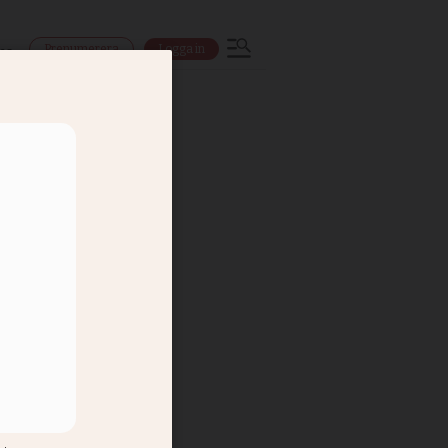
Prenumerera
Logga in
ns
fter