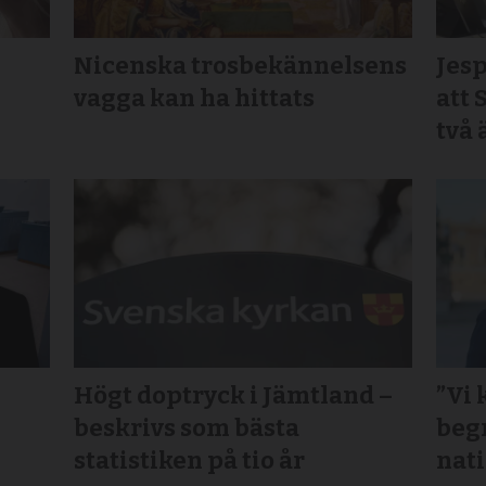
Nicenska trosbekännelsens
Jesp
vagga kan ha hittats
att 
två
Högt doptryck i Jämtland –
”Vi 
beskrivs som bästa
beg
statistiken på tio år
nat