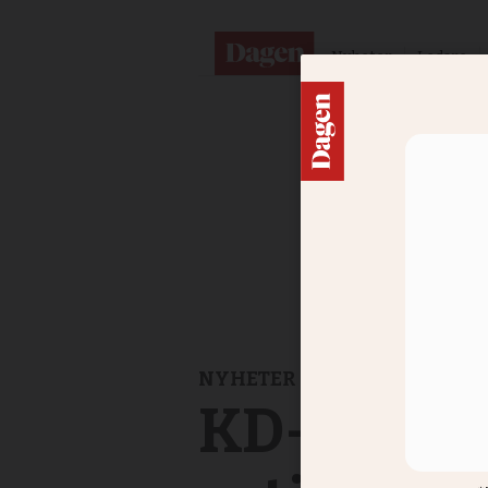
Nyheter
Ledare
NYHETER
KD-kandid