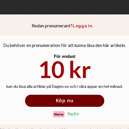
Debatt
Familj
Kultur
Podd
Livsstil
Kontakt
Anno
at tar timeout e