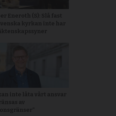
er Eneroth (S): Slå fast
Svenska kyrkan inte har
 äktenskapssyner
kan inte låta vårt ansvar
ränsas av
ionsgränser”