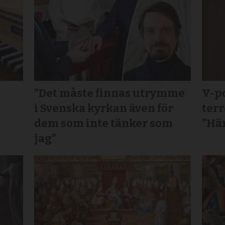
”Det måste finnas utrymme
V-po
s
i Svenska kyrkan även för
terr
dem som inte tänker som
”Här
jag”