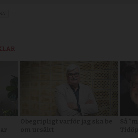
NA
KLAR
Obegripligt varför jag ska be
Så ”m
tar
om ursäkt
Tidöp