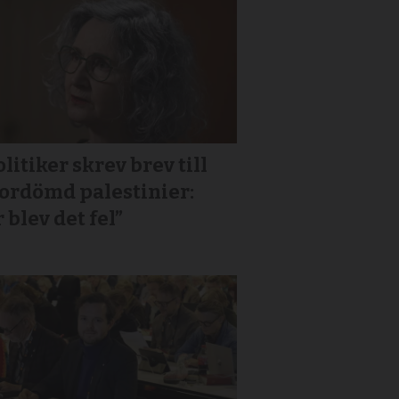
litiker skrev brev till
or­dömd palestinier:
 blev det fel”