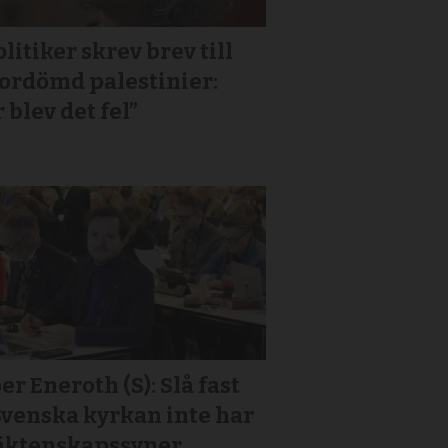
litiker skrev brev till
or­dömd palestinier:
 blev det fel”
er Eneroth (S): Slå fast
Svenska kyrkan inte har
 äktenskapssyner