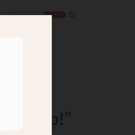
Prenumerera
Logga in
ns
en Torp!”