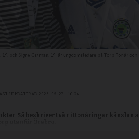
och Signe Östman, 19, är ungdomsledare på Torp Tonår och har varit med p
AST UPPDATERAD
2026-06-22 - 10:04
kter. Så beskriver två nittonåringar känslan av
p utanför Örebro.