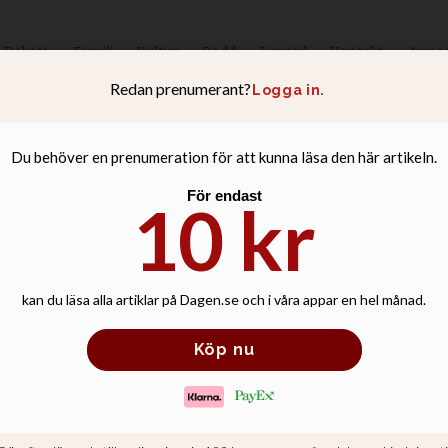
Debatt
Familj
Kultur
Podd
Livsstil
Kontakt
Anno
ngdomar: ”Äntlig