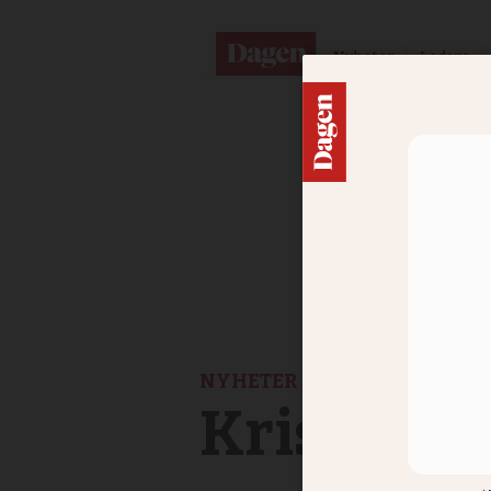
Nyheter
Ledare
NYHETER
Kristna u