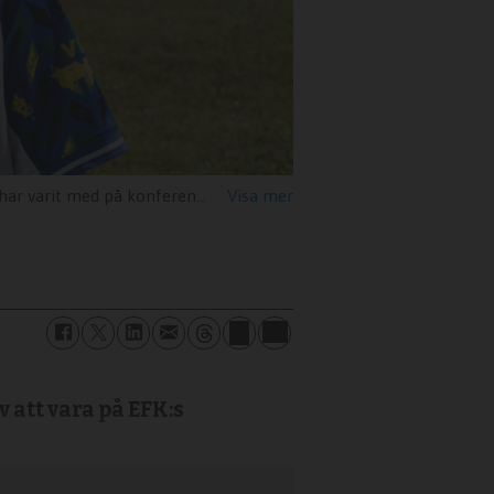
å konferensen sedan barnsben.
Eva Janzon
 att vara på EFK:s