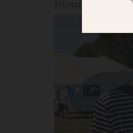
Tröstande bibelstud