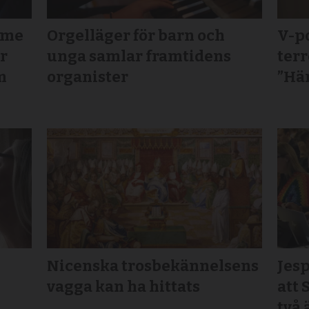
mme
Orgelläger för barn och
V-po
ör
unga samlar framtidens
terr
m
organister
”Här
Nicenska trosbekännelsens
Jesp
vagga kan ha hittats
att 
två