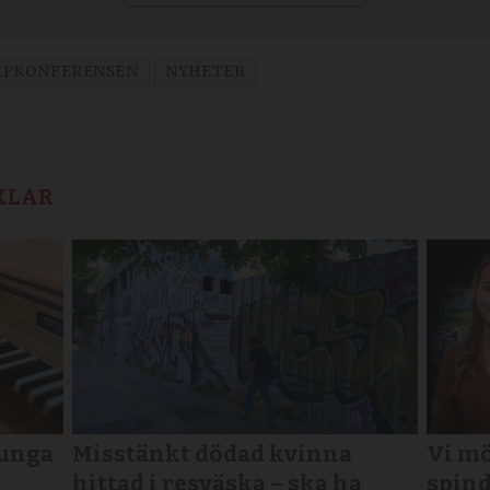
RPKONFERENSEN
NYHETER
KLAR
 unga
Misstänkt dödad kvinna
Vi mö
hittad i resväska – ska ha
spind