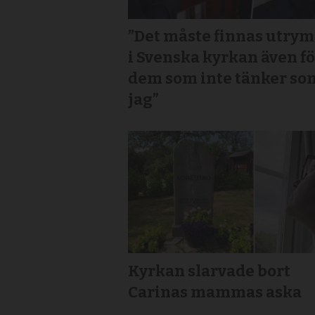
”Det måste finnas utry
i Svenska kyrkan även f
dem som inte tänker so
jag”
Kyrkan slarvade bort
Carinas mammas aska