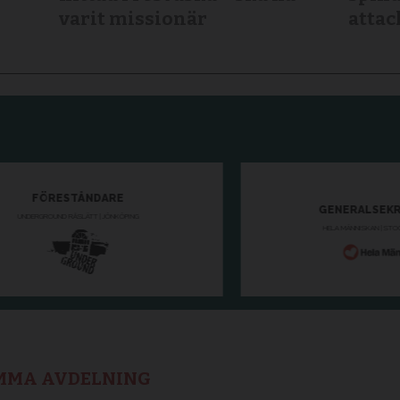
varit missionär
attac
AMMA AVDELNING