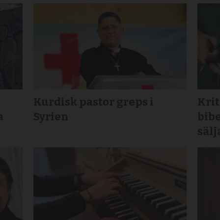
Kurdisk pastor greps i
Krit
a
Syrien
bibe
sälj