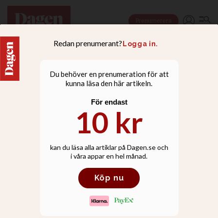
Prenumerera
NYHETER
Lewi Pethrus-forskarna:
Antisemitism och rasism