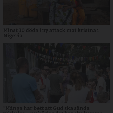
Minst 30 döda i ny attack mot kristna i
Nigeria
”Många har bett att Gud ska sända