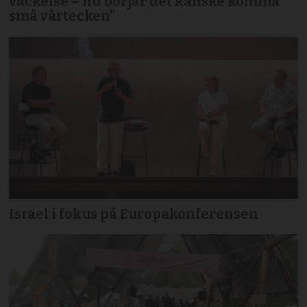
väckelse – nu börjar det kanske komma
små vårtecken”
Israel i fokus på Europakonferensen