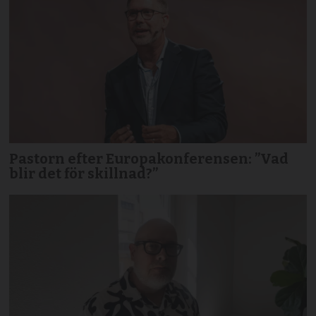
Pastorn efter Europakonferensen: ”Vad
blir det för skillnad?”