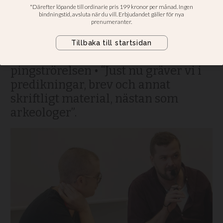
är allvarliga frågor
Markus Lundström beklagar
misstänkliggörande av deras
vetenskapliga studie av
pingströrelsen • “Just nu gräver vi i
predikningar, brev och annat
skriftligt material, nästan som
arkeologer”.