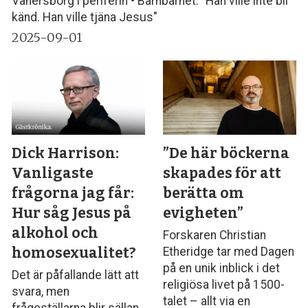
Vänersborg i periferin • Barnbarnet: "Han ville inte bli
känd. Han ville tjäna Jesus"
2025-09-01
Dick Harrison:
”De här böckerna
Vanligaste
skapades för att
frågorna jag får:
berätta om
Hur såg Jesus på
evigheten”
alkohol och
Forskaren Christian
homosexualitet?
Etheridge tar med Dagen
på en unik inblick i det
Det är påfallande lätt att
religiösa livet på 1500-
svara, men
talet – allt via en