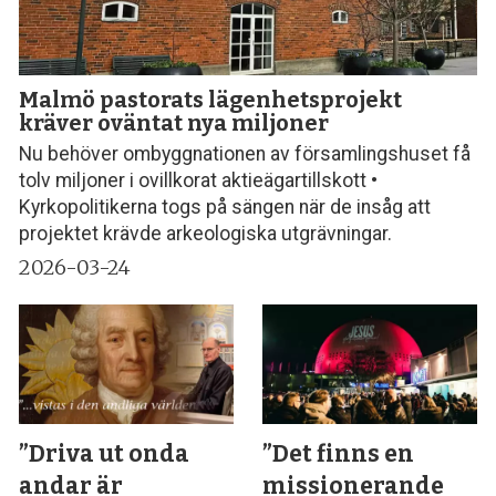
Malmö pastorats lägenhets­projekt
kräver oväntat nya miljoner
Nu behöver ombyggnationen av församlingshuset få
tolv miljoner i ovillkorat aktieägartillskott •
Kyrkopolitikerna togs på sängen när de insåg att
projektet krävde arkeologiska utgrävningar.
2026-03-24
”Driva ut onda
”Det finns en
andar är
missionerande