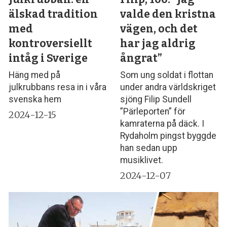
älskad tradition
valde den kristna
med
vägen, och det
kontroversiellt
har jag aldrig
intåg i Sverige
ångrat”
Häng med på
Som ung soldat i flottan
julkrubbans resa in i våra
under andra världskriget
svenska hem
sjöng Filip Sundell
”Pärleporten” för
2024-12-15
kamraterna på däck. I
Rydaholm pingst byggde
han sedan upp
musiklivet.
2024-12-07