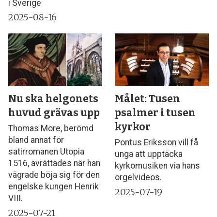
i Sverige
2025-08-16
Nu ska helgonets
Målet: Tusen
huvud grävas upp
psalmer i tusen
kyrkor
Thomas More, berömd
bland annat för
Pontus Eriksson vill få
satirromanen Utopia
unga att upptäcka
1516, avrättades när han
kyrkomusiken via hans
vägrade böja sig för den
orgelvideos.
engelske kungen Henrik
2025-07-19
VIII.
2025-07-21