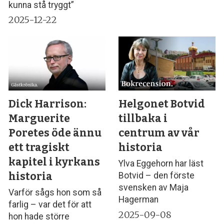
kunna stå tryggt”
2025-12-22
Dick Harrison:
Helgonet Botvid
Marguerite
tillbaka i
Poretes öde ännu
centrum av vår
ett tragiskt
historia
kapitel i kyrkans
Ylva Eggehorn har läst
historia
Botvid – den förste
svensken av Maja
Varför sågs hon som så
Hagerman
farlig – var det för att
2025-09-08
hon hade större