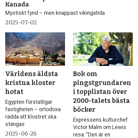
Kanada
Mystiskt fynd – men knappast vikingatida
2025-07-02
Världens äldsta
Bok om
kristna kloster
pingstgrundaren
hotat
i topplistan över
2000-talets bästa
Egypten förstatligar
böcker
fastigheten – ortodoxa
rädda att klostret ska
Expressens kulturchef
stängas
Victor Malm om Lewis
2025-06-26
resa: ”Den är en