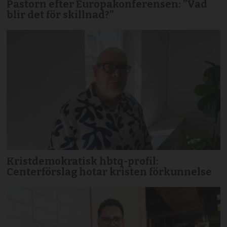
Pastorn efter Europakonferensen: ”Vad
blir det för skillnad?”
Kristdemokratisk hbtq-profil:
Centerförslag hotar kristen förkunnelse