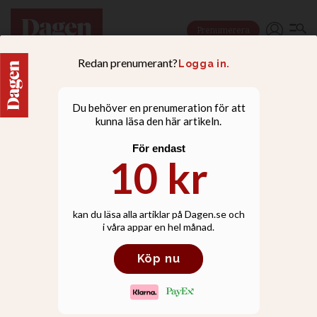
Prenumerera
NYHETER
Lööf: Gud är en stark
kraft