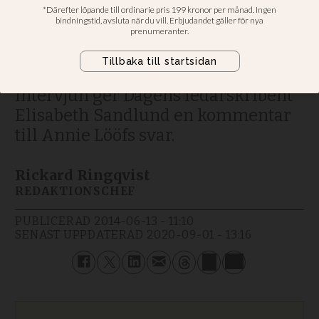
Vem är Gud för Annie Lööf? Hur ofta
hinner hon gå i kyrkan? Se Dagens
webb-tv-intervju med
Centerpartiets Annie Lööf. Efter
intervjun ger Dagens ledarskribent
Elisabeth Sandlund en kommentar
till Annie Lööfs svar.
Rickard Ringqvist
REDAKTIONSCHEF
PUBLICERAD
2014-06-13 - 11:10
SENAST UPPDATERAD
2020-09-01 - 13:16