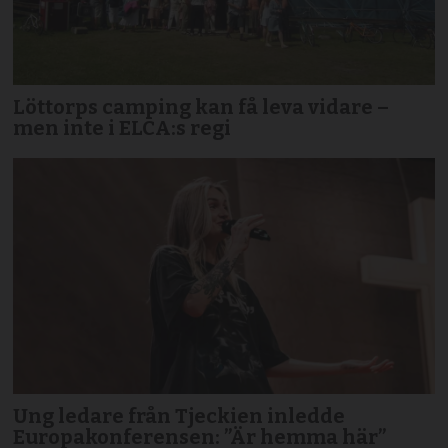
Löttorps camping kan få leva vidare –
men inte i ELCA:s regi
Ung ledare från Tjeckien inledde
Europakonferensen: ”Är hemma här”