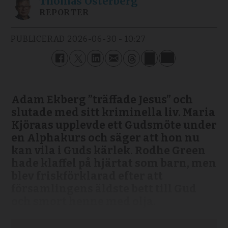
Thomas
Österberg
REPORTER
PUBLICERAD
2026-06-30 - 10:27
Adam Ekberg ”träffade Jesus” och
slutade med sitt kriminella liv. Maria
Kjöraas upplevde ett Gudsmöte under
en Alphakurs och säger att hon nu
kan vila i Guds kärlek. Rodhe Green
hade klaffel på hjärtat som barn, men
blev friskförklarad efter att
församlingens äldste bett till Gud
och smort henne med olja.