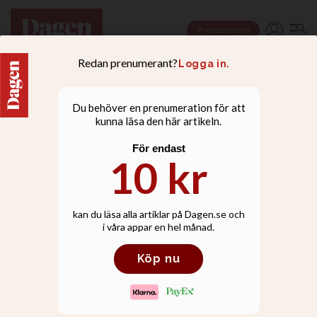
Prenumerera
NYHETER
Många personliga
berättelser om livet med