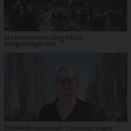
Tio timmars lovsång fyllde
Kungsträdgården
Elisabeth Sandlund: ”I förlängningen