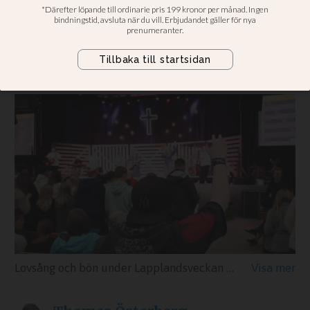
Jesus under Lappis
Pingströrelsens sommarkonferens i
norr samlar tusentals under veckan
Lovsång och bön under Lapplandsveckan som lockar allt fler unga familjer