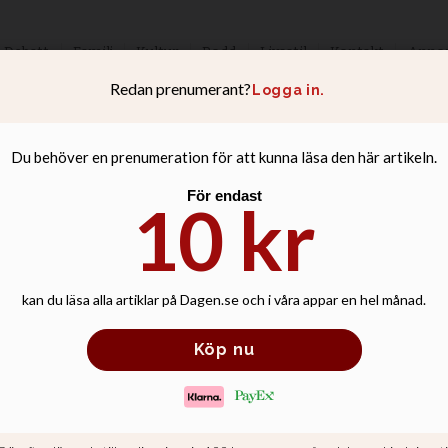
Debatt
Familj
Kultur
Podd
Livsstil
Kontakt
Anno
: Kyrkan gav all