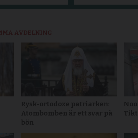
AMMA AVDELNING
Rysk-ortodoxe patriarken:
Noos
Atombomben är ett svar på
Tikt
bön