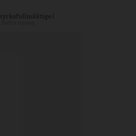
l kyrkofullmäktige i
d detta namn.