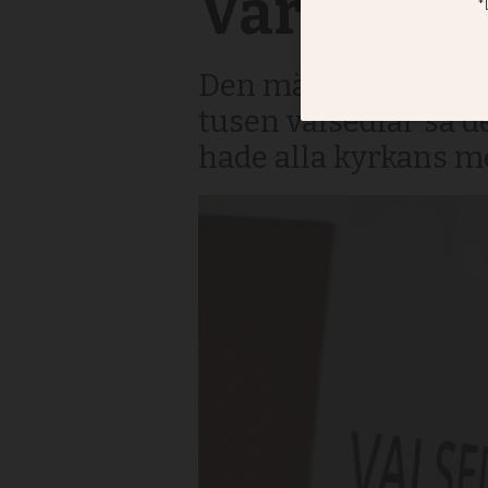
Vårgårda
Den mänskliga faktor
tusen valsedlar så d
hade alla kyrkans 