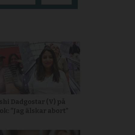
hi Dadgostar (V) på
ok: ”Jag älskar abort”