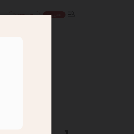
Prenumerera
Logga in
ns
a i