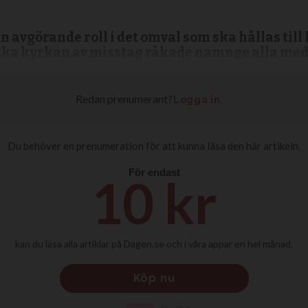
å en avgörande roll i det omval som ska hållas til
nska kyrkan av misstag råkade namnge alla me