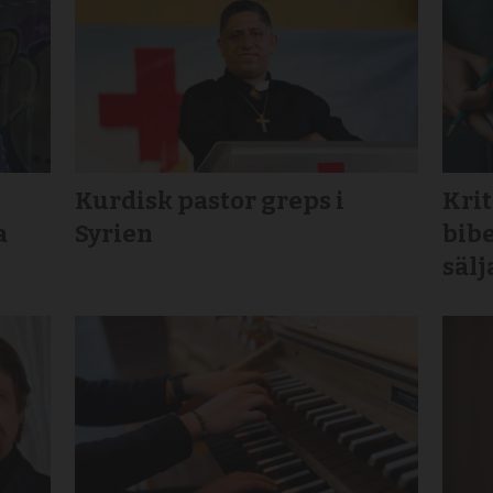
Kurdisk pastor greps i
Krit
a
Syrien
bibe
sälj