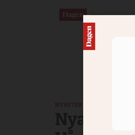
Nyheter
Ledare
NYHETER
Nya missen