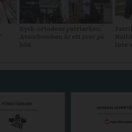
Rysk-ortodoxe patriarken:
Patri
”
Atombomben är ett svar på
Halld
bön
inte 