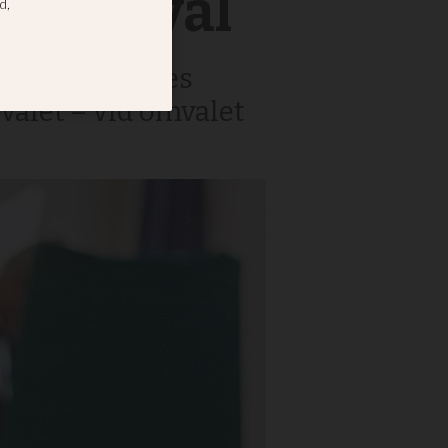
ör omval
Först strimlades
valet – vid omvalet