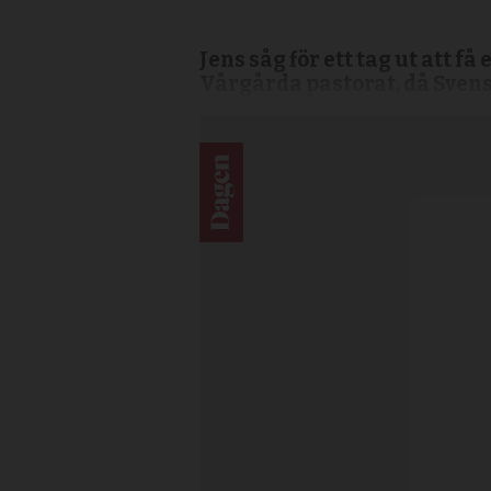
Jens såg för ett tag ut att f
Vårgårda pastorat, då Sve