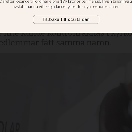
 samma namn inf
n har slagit till igen i Vårgårda. 
e inte kunde kontrollräknas i kyrko
medlemmar fått samma namn.