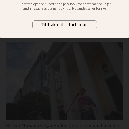
öppnande
Domprosten i Storkyrkan:
”Självklart att bjuda in henne att tala
till Sveriges makthavare”
Biskop Mariann Edgar Budde talar i samband med en