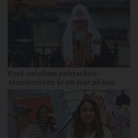
Rysk-ortodoxe patriarken:
Atombomben är ett svar på bön