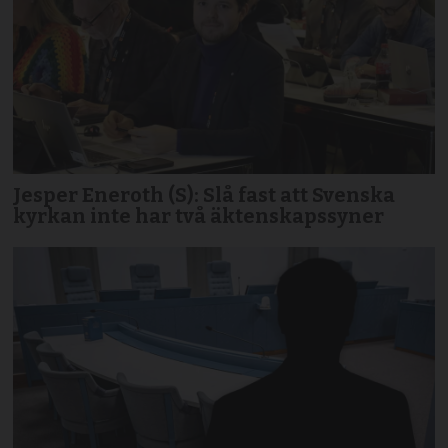
Jesper Eneroth (S): Slå fast att Svenska
kyrkan inte har två äktenskapssyner