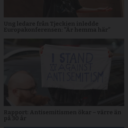
Ung ledare från Tjeckien inledde
Europakonferensen: ”Är hemma här”
Rapport: Antisemitismen ökar – värre än
på 30 år