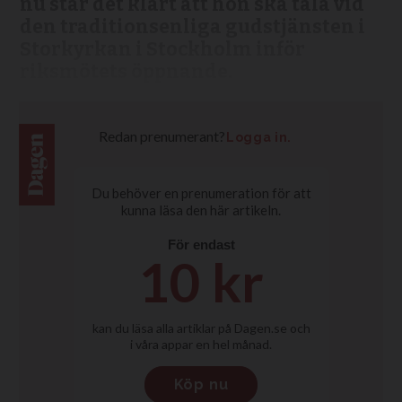
nu står det klart att hon ska tala vid
den traditionsenliga gudstjänsten i
Storkyrkan i Stockholm inför
riksmötets öppnande.