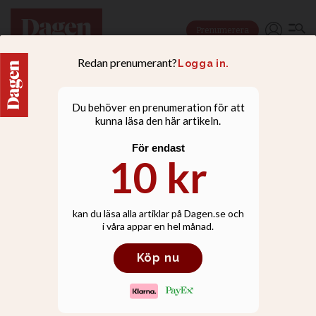
Prenumerera
NYHETER
Omtalad USA-biskop
talar inför riksdagens