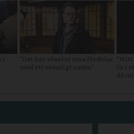
 i
”Det har absolut sina fördelar
”Mitt
med ett ovanligt namn”
in i e
då mi