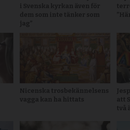
s
i Svenska kyrkan även för
terr
dem som inte tänker som
”Här
jag”
Nicenska trosbekännelsens
Jesp
vagga kan ha hittats
att 
två