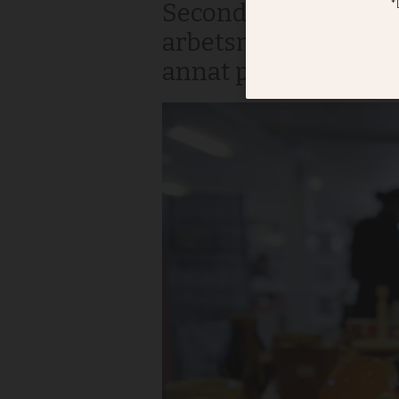
Second hand-butiker 
arbetsmarknaden har 
annat projekt pekas 