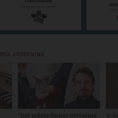
AMMA AVDELNING
”Det måste finnas utrymme
V-po