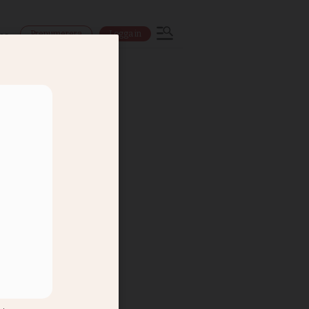
Prenumerera
Logga in
ns
d hand