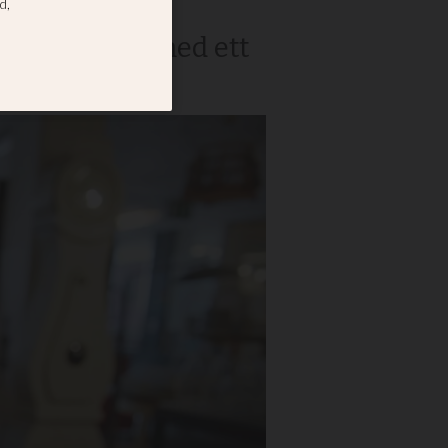
utsatta på
inte ersatts med ett