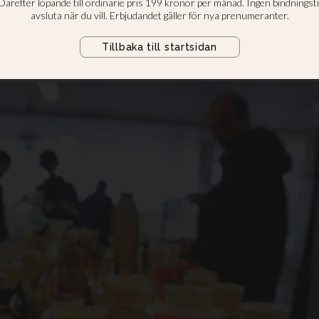
riskerar att slå igen och de mest 
redan ställts utan jobb.Att Fas 3 
nu ut som en viktig orsak.