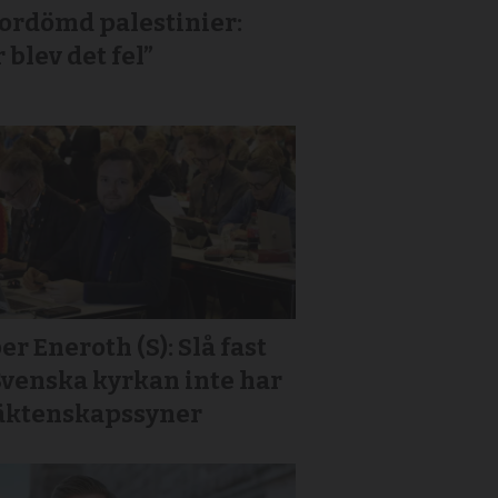
or­dömd palestinier:
 blev det fel”
er Eneroth (S): Slå fast
Svenska kyrkan inte har
 äktenskapssyner