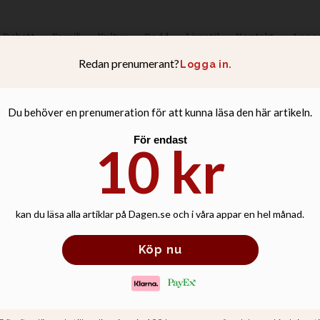
Debatt
Familj
Kultur
Podd
Livsstil
Kontakt
Anno
rist hotar secon