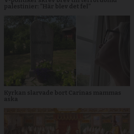
V-politiker skrev brev till terror­dömd
palestinier: ”Här blev det fel”
Kyrkan slarvade bort Carinas mammas
aska