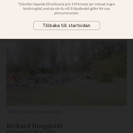
Filadelfiakyrkan i Holmsjö, norr om
Karlskrona, brann ned till grunden i
helgen. Polisen har inlett en
utredning om mordbrand.
Joakim Gustafsson
Rickard Ringqvist
REDAKTIONSCHEF