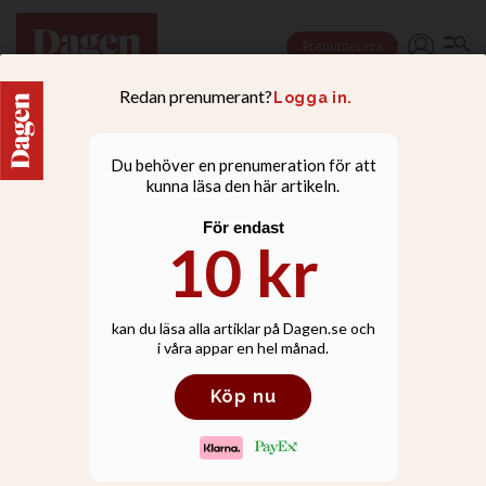
Prenumerera
NYHETER
Pingstkyrka brann ned
till grunden