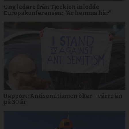
Ung ledare från Tjeckien inledde
Europakonferensen: ”Är hemma här”
Rapport: Antisemitismen ökar – värre än
på 30 år