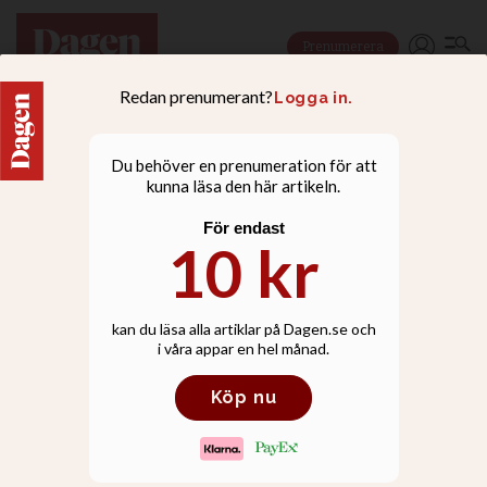
Prenumerera
NYHETER
Regnbågsboende
invigdes av biskop Eva