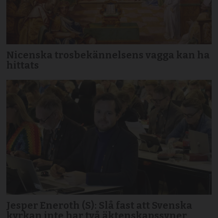
Nicenska trosbekännelsens vagga kan ha
hittats
Jesper Eneroth (S): Slå fast att Svenska
kyrkan inte har två äktenskapssyner