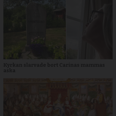
Kyrkan slarvade bort Carinas mammas
aska