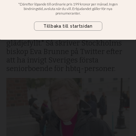
Brunne
"Varit med och invigt Regnbågen.
Äldreboende för hbtq-personer i
Stockholm. Historiskt, berörande,
glädjefyllt." Så skriver Stockholms
biskop Eva Brunne på Twitter efter
att ha invigt Sveriges första
seniorboende för hbtq-personer.