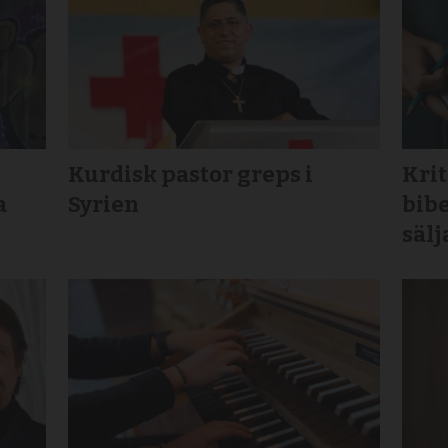
Kurdisk pastor greps i
Krit
a
Syrien
bibe
sälj