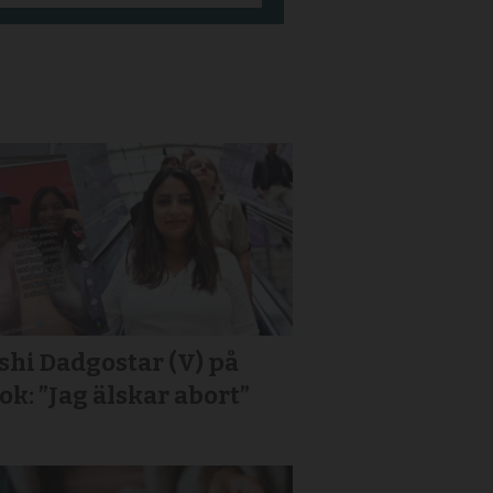
hi Dadgostar (V) på
ok: ”Jag älskar abort”