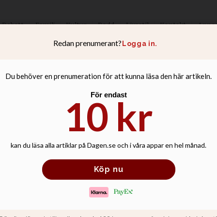
Debatt
Familj
Kultur
Podd
Livsstil
Kontakt
Anno
skänker mer till