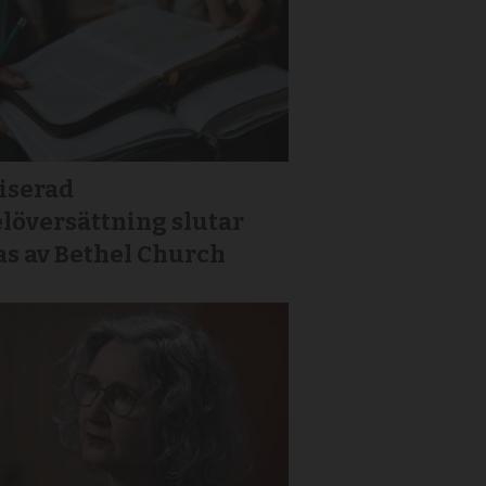
iserad
löversättning slutar
as av Bethel Church