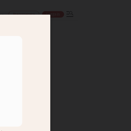
Prenumerera
Logga in
ns