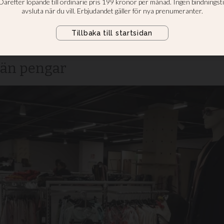
et – så mycket 
förra året
 än pengar