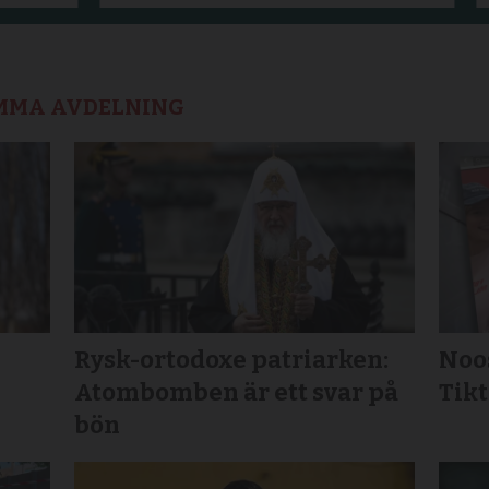
AMMA AVDELNING
Rysk-ortodoxe patriarken:
Noos
Atombomben är ett svar på
Tikt
bön