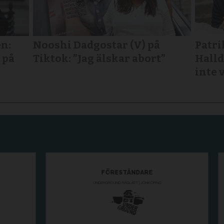
n:
Nooshi Dadgostar (V) på
Patri
 på
Tiktok: ”Jag älskar abort”
Halld
inte 