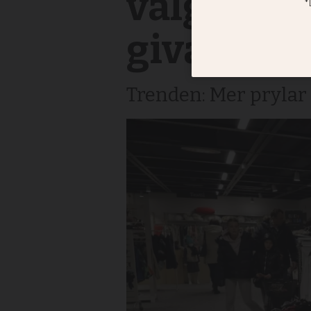
välgörenh
givandet 
Trenden: Mer prylar