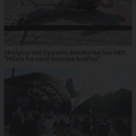
Skulptur vid Uppsala domkyrka har vält:
”Måste ha varit enorma krafter”