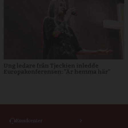
Ung ledare från Tjeckien inledde
Europakonferensen: ”Är hemma här”
Kundcenter
Kontakta kundcenter