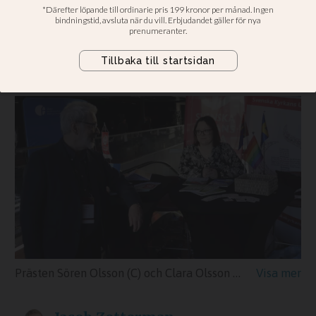
sitt eget dop
Kyrkomötet röstade ja till att Svenska
kyrkan ska utreda vad som gäller
Prästen Sören Olsson (C) och Clara Olsson från Svenska kyrkans unga träffas under kyrkomötet 2025