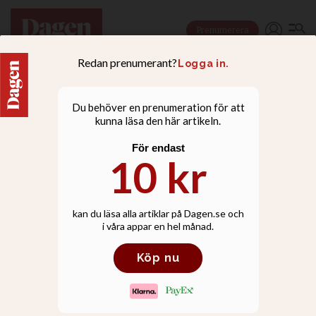
Prenumerera
NYHETER
Ungdomar, inte föräldrar,
måste få bestämma över