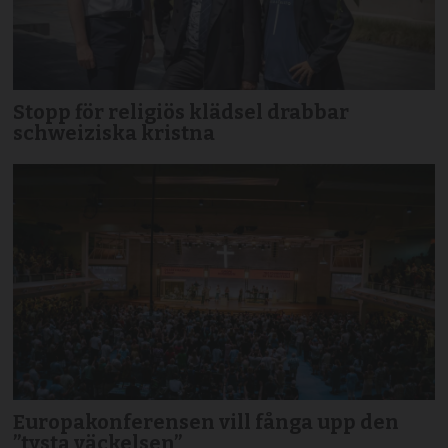
Stopp för religiös klädsel drabbar
schweiziska kristna
Europakonferensen vill fånga upp den
”tysta väckelsen”