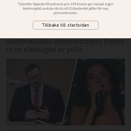
komma in i Sverige
”Vi ska ha folkfest, inte folkmord”, sa
Håkan Svenneling (V) under
riksdagens utrikespolitiska debatt •
Antiisraeliska demonstranter fördes
ut ur riksdagen av polis.