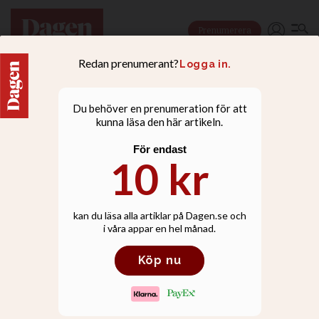
Prenumerera
NYHETER
Vänsterpartiet: Låt inte
Israels artist i Eurovision