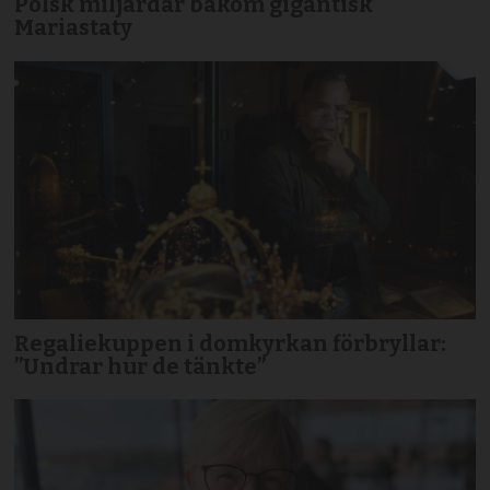
Polsk miljardär bakom gigantisk
Mariastaty
Regaliekuppen i domkyrkan förbryllar:
”Undrar hur de tänkte”