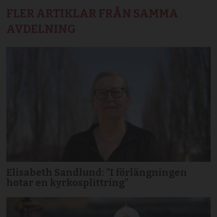
FLER ARTIKLAR FRÅN SAMMA
AVDELNING
Elisabeth Sandlund: ”I förlängningen
hotar en kyrkosplittring”