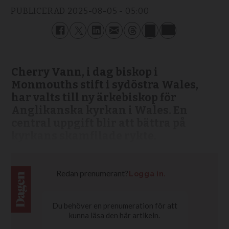
PUBLICERAD
2025-08-05 - 05:00
Cherry Vann, i dag biskop i
Monmouths stift i sydöstra Wales,
har valts till ny ärkebiskop för
Anglikanska kyrkan i Wales. En
central uppgift blir att bättra på
kyrkans skamfilade rykte.