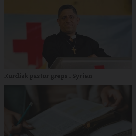
Kurdisk pastor greps i Syrien