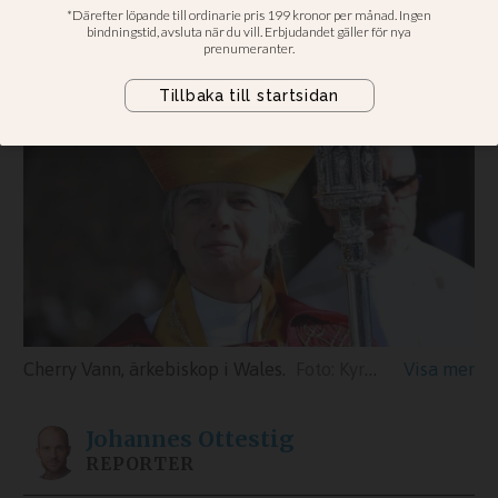
Cherry Vann ska leda Anglikanska
kyrkan i Wales
Cherry Vann, ärkebiskop i Wales.
Kyrkan i Wales
Johannes
Ottestig
REPORTER