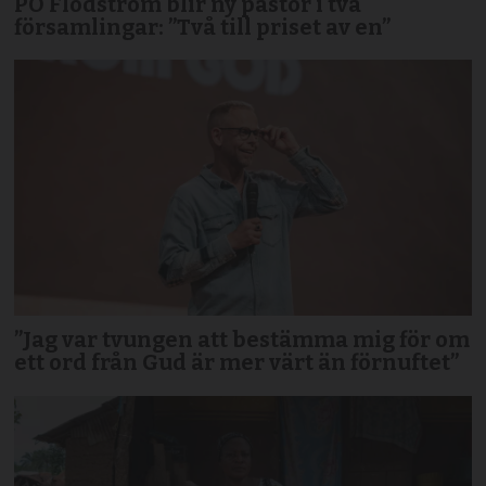
PO Flodström blir ny pastor i två
församlingar: ”Två till priset av en”
”Jag var tvungen att bestämma mig för om
ett ord från Gud är mer värt än förnuftet”