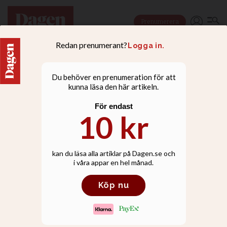
Prenumerera
NYHETER
Efter skandalen i Wales:
Klart med ny biskop