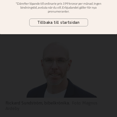
en mycket bra fredag
Rickard Sundström: Långfredagen
må vara sorglig, men det är framför
allt en mycket bra fredag.
Rickard Sundström, bibelkrönika.
Magnus
Ardeby