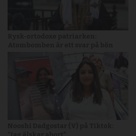
Rysk-ortodoxe patriarken:
Atombomben är ett svar på bön
Nooshi Dadgostar (V) på Tiktok:
”Jag älskar abort”