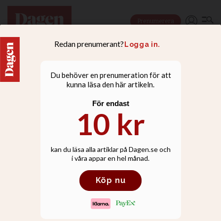
Prenumerera
LIVSSTILSKRÖNIKA
Denna dag är längre än
vanligt - men framför allt