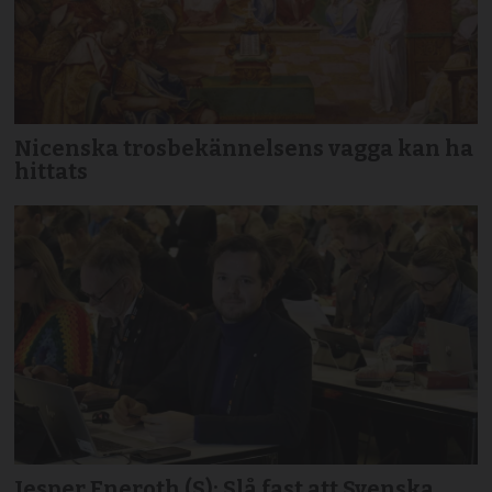
Nicenska trosbekännelsens vagga kan ha
hittats
Jesper Eneroth (S): Slå fast att Svenska