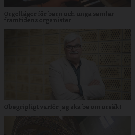
Orgelläger för barn och unga samlar
framtidens organister
Obegripligt varför jag ska be om ursäkt