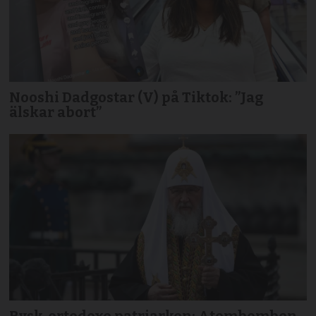
Nooshi Dadgostar (V) på Tiktok: ”Jag
älskar abort”
Rysk-ortodoxe patriarken: Atombomben