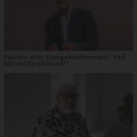
Pastorn efter Europakonferensen: ”Vad
blir det för skillnad?”