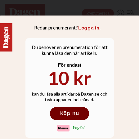
Prenumerera
NYHETER
De står bakom Greta
Thunbergs seglats – och