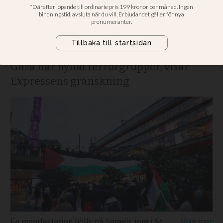
hyllar terrorgrupper
Flera personer i svensk stödgrupp
bakom Global Sumud Flotillas resa mot
Gaza har hyllat terrorgrupper, visar
Expressens granskning
En manifestation hölls på Sergels torg i Stockholm när de svenska deltagarna i Global Sumud Flotilla kom hem Stockholm 7 oktober. Arkivbild.