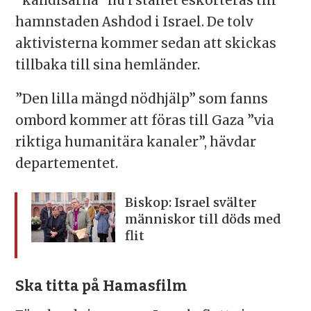
”kändisarna” nu i stället eskorteras till
hamnstaden Ashdod i Israel. De tolv
aktivisterna kommer sedan att skickas
tillbaka till sina hemländer.
”Den lilla mängd nödhjälp” som fanns
ombord kommer att föras till Gaza ”via
riktiga humanitära kanaler”, hävdar
departementet.
Biskop: Israel svälter
människor till döds med
flit
Ska titta på Hamasfilm