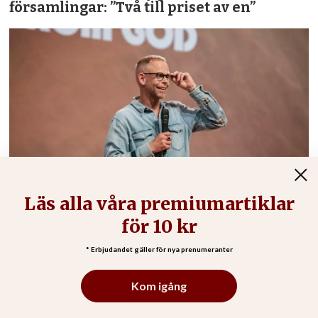
församlingar: ”Två till priset av en”
”Jag var tvungen att bestämma mig för om
ett ord från Gud är mer värt än förnuftet”