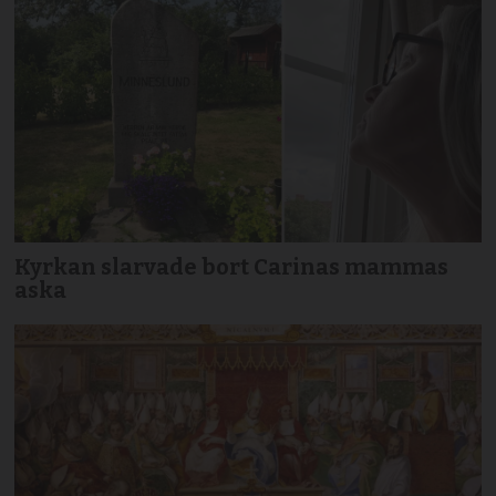
Kyrkan slarvade bort Carinas mammas
aska