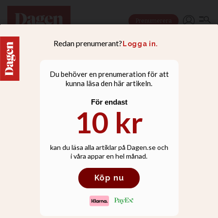
Prenumerera
NYHETER
Föräldrar samlade in
600 000 kr till