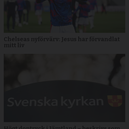
Chelseas nyförvärv: Jesus har förvandlat
mitt liv
Högt doptryck i Jämtland – beskrivs som