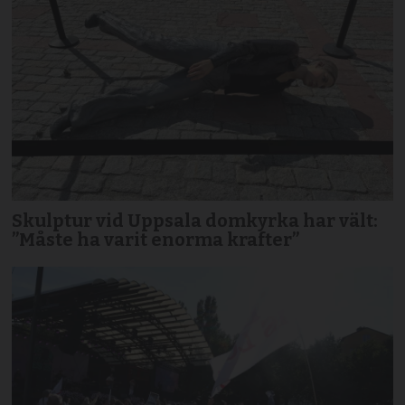
Skulptur vid Uppsala domkyrka har vält:
”Måste ha varit enorma krafter”