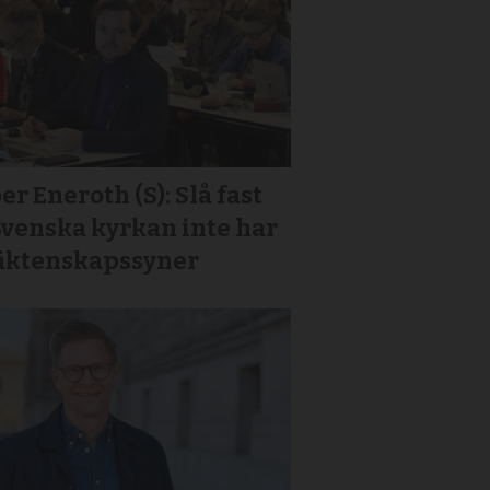
er Eneroth (S): Slå fast
Svenska kyrkan inte har
 äktenskapssyner