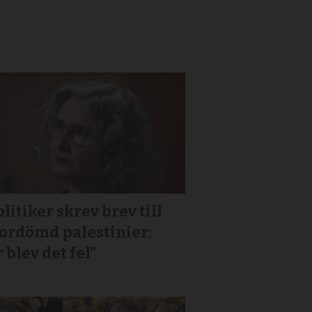
litiker skrev brev till
or­dömd palestinier:
 blev det fel”