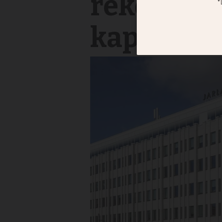
rekordvins
kapital