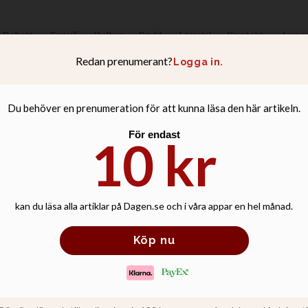
Debatt
Familj
Kultur
Podd
Livsstil
Kontakt
Anno
s fastighetsbola