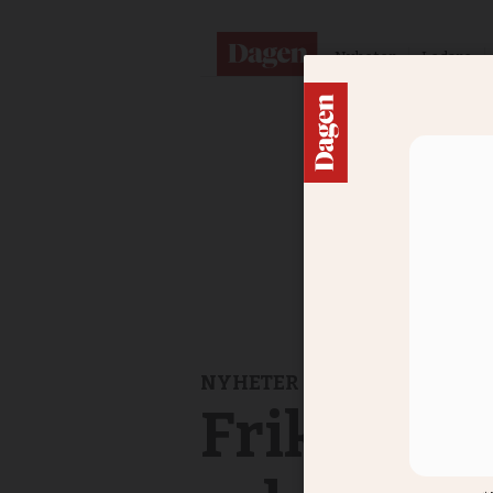
Nyheter
Ledare
NYHETER
Frikyrkan