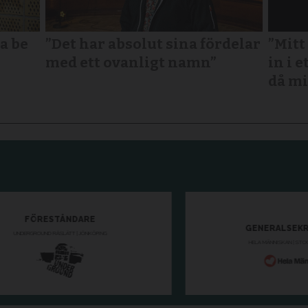
a be
”Det har absolut sina fördelar
”Mitt
med ett ovanligt namn”
in i e
då mi