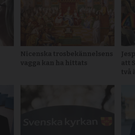
Nicenska trosbekännelsens
Jesp
vagga kan ha hittats
att 
två