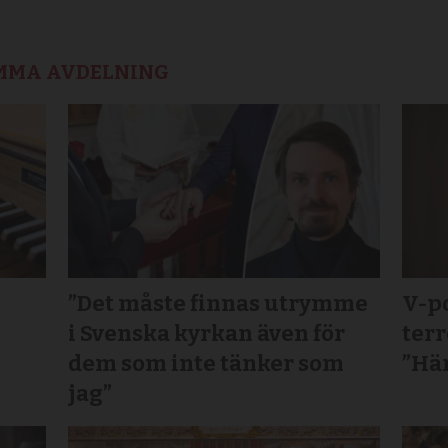
AMMA AVDELNING
”Det måste finnas utrymme
V-po
s
i Svenska kyrkan även för
terr
dem som inte tänker som
”Här
jag”