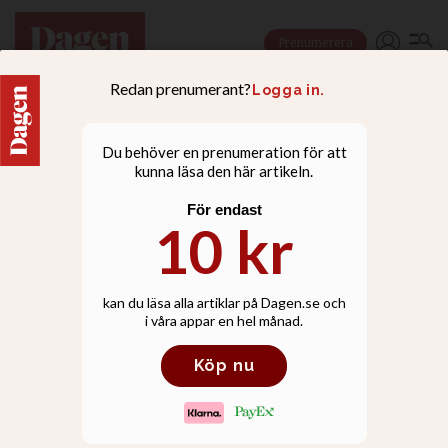
Prenumerera
NYHETER
Hon är första kvinnan i
svensk pingströrelse att