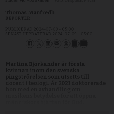
studier vid Åbo akademi.
Unsplash, Privat
Thomas Manfredh
REPORTER
PUBLICERAD
2024-07-09 - 05:00
SENAST UPPDATERAD
2024-07-09 - 05:00
Martina Björkander är första
kvinnan inom den svenska
pingströrelsen som utsetts till
docent i teologi. År 2021 doktorerade
hon med en avhandling om
musikens betydelse för att öppna
människors hjärtan för Gud.