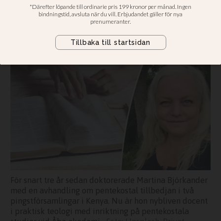
bli docent i teologi
Martina Björkander: Jag tvivlade
mer innan jag började studera
För snart tre år sedan doktorerade Martina Björkander
med en avhandling om pentekostal tillbedjan i två
pingstförsamlingar i Kenya. Nu är hon nybliven docent
i praktisk teologi med inriktning på pentekostala