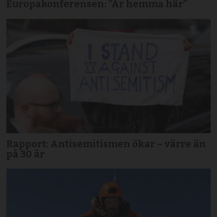
Europakonferensen: ”Är hemma här”
Rapport: Antisemitismen ökar – värre än
på 30 år