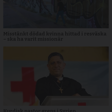
Misstänkt dödad kvinna hittad i resväska
– ska ha varit missionär
Kurdisk pastor greps i Syrien