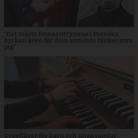
”Det måste finnas utrymme i Svenska
kyrkan även för dem som inte tänker som
jag”
Orgelläger för barn och unga samlar