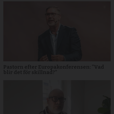
Pastorn efter Europakonferensen: ”Vad
blir det för skillnad?”