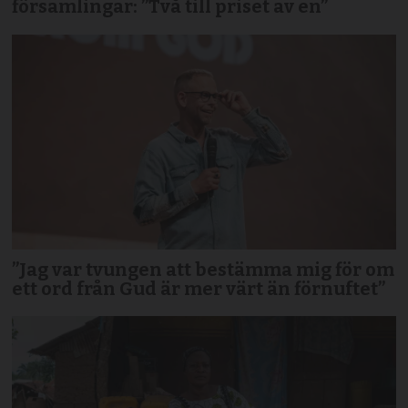
församlingar: ”Två till priset av en”
”Jag var tvungen att bestämma mig för om
ett ord från Gud är mer värt än förnuftet”