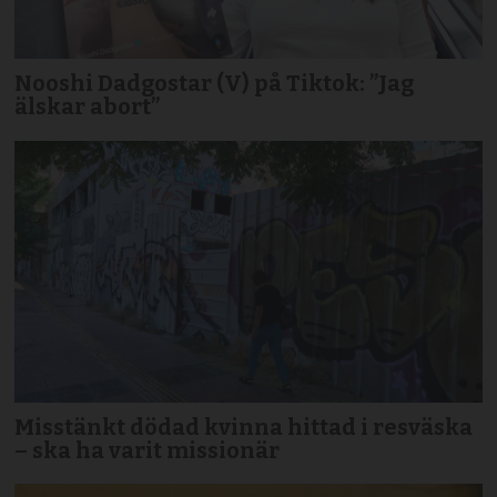
Nooshi Dadgostar (V) på Tiktok: ”Jag
älskar abort”
Misstänkt dödad kvinna hittad i resväska
– ska ha varit missionär