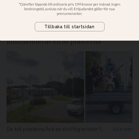
öldrickande prästerna
Fick två präster prickade i domkapitlet
och blev sedan dömd till fängelse för
misshandel av en av prästerna
De två prästerna fick en skriftlig erinran för sitt beteende, där de druckit öl och deltagit i en spontan konsert med dödsskallesymbol och rökmaskin utanför församlingshemmet i Nödinge.