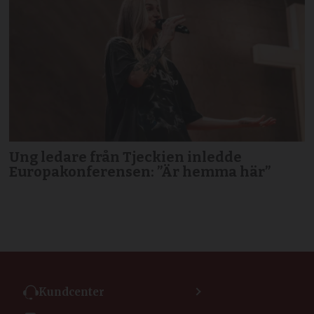
Ung ledare från Tjeckien inledde
Europakonferensen: ”Är hemma här”
Kundcenter
Kontakta kundcenter