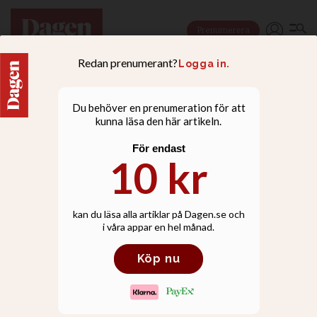
Prenumerera
NYHETER
JO granskar kommun
efter bråket om de