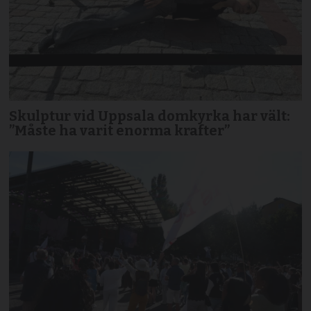
Skulptur vid Uppsala domkyrka har vält:
”Måste ha varit enorma krafter”