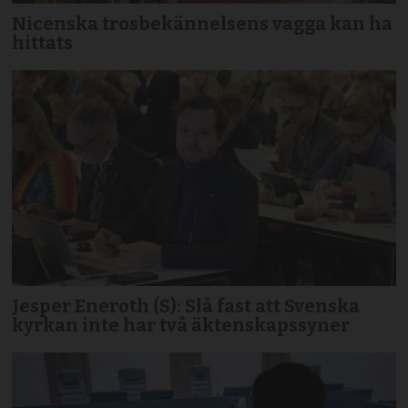
Nicenska trosbekännelsens vagga kan ha
hittats
Jesper Eneroth (S): Slå fast att Svenska
kyrkan inte har två äktenskapssyner